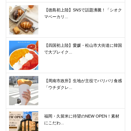
【徳島初上陸】SNSで話題沸騰！「シオク
マベーカリ...
【四国初上陸】愛媛・松山市大街道に韓国
で大ブレイク...
【周南市政所】生地が主役でパリパリ食感
「ウチダクレ...
福岡・久留米に待望のNEW OPEN！素材
にこだわ...