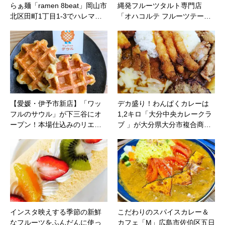
らぁ麺「ramen 8beat」岡山市
縄発フルーツタルト専門店
北区田町1丁目1-3でハレマ…
「オハコルテ フルーツテー…
【愛媛・伊予市新店】「ワッ
デカ盛り！わんぱくカレーは
フルのサウル」が下三谷にオ
1,2キロ「大分中央カレークラ
ープン！本場仕込みのリエ…
ブ 」が大分県大分市複合商…
インスタ映えする季節の新鮮
こだわりのスパイスカレー＆
なフルーツをふんだんに使っ
カフェ「M」広島市佐伯区五日