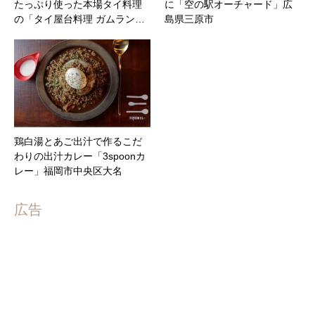
たっぷり使った本場タイ料理
に「空の駅オーチャード」広
の「タイ屋台料理 ガムラン…
島県三原市
鶏白湯とあご出汁で作るこだ
わりの出汁カレー「3spoonカ
レー」福岡市中央区大名
広告