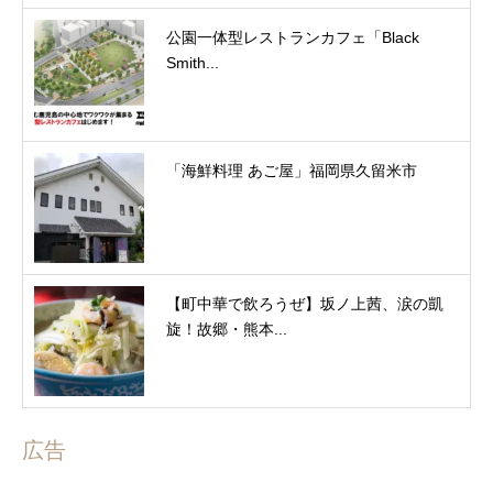
公園一体型レストランカフェ「Black
Smith...
「海鮮料理 あご屋」福岡県久留米市
【町中華で飲ろうぜ】坂ノ上茜、涙の凱
旋！故郷・熊本...
広告