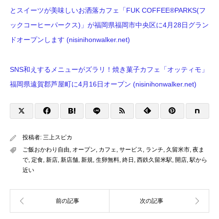
とスイーツが美味しいお洒落カフェ「FUK COFFEE®︎PARKS(フ
ックコーヒーパークス)」が福岡県福岡市中央区に4月28日グラン
ドオープンします (nisinihonwalker.net)
SNS和えするメニューがズラリ！焼き菓子カフェ「オッティモ」
福岡県遠賀郡芦屋町に4月16日オープン (nisinihonwalker.net)
投稿者:
三上スピカ
ご飯おかわり自由
,
オープン
,
カフェ
,
サービス
,
ランチ
,
久留米市
,
夜ま
で
,
定食
,
新店
,
新店舗
,
新規
,
生卵無料
,
終日
,
西鉄久留米駅
,
開店
,
駅から
近い