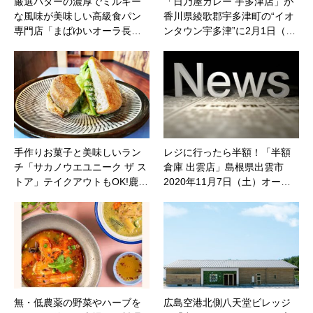
厳選バターの濃厚でミルキー
「日乃屋カレー 宇多津店」が
な風味が美味しい高級食パン
香川県綾歌郡宇多津町の“イオ
専門店「まばゆいオーラ長…
ンタウン宇多津”に2月1日（…
手作りお菓子と美味しいラン
レジに行ったら半額！「半額
チ「サカノウエユニーク ザ ス
倉庫 出雲店」島根県出雲市
トア」テイクアウトもOK!鹿…
2020年11月7日（土）オー…
無・低農薬の野菜やハーブを
広島空港北側八天堂ビレッジ