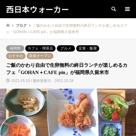
西日本ウォーカー
検索
ブログ
ご飯のかわり自由で生卵無料の終日ランチが楽しめるカフ
ェ「GOHAN＋CAFE pin」が福岡県久留米市
福岡県
カフェ・喫茶店
グルメ
定食・飯屋
おすすめ
新規オープン
ご飯のかわり自由で生卵無料の終日ランチが楽しめるカ
フェ「GOHAN＋CAFE pin」が福岡県久留米市
2021.05.10 / 最終更新日：2021.10.28