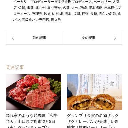
ベーカリ―プロデューサー岸本拓也氏プロデュース
,
ベーカリー
,
人気
店
,
佐賀
,
出前
,
北九州
,
取り寄せ
,
名前
,
大分
,
宮崎
,
岸本拓也
,
岸本拓也プ
ロデュース
,
整理券
,
映える
,
沖縄
,
熊本
,
福岡
,
行列
,
長崎
,
面白い名前
,
食
パン
,
高級食パン専門店
,
鹿児島
関連記事
隠れ家のような焼肉屋「和牛
グランプリ金賞の名物ザック
弁天」山口県防府市 2月9日
ザクカレーパンが美味しい新
（火）グランドオープン
地方活性型ベーカリー「小…