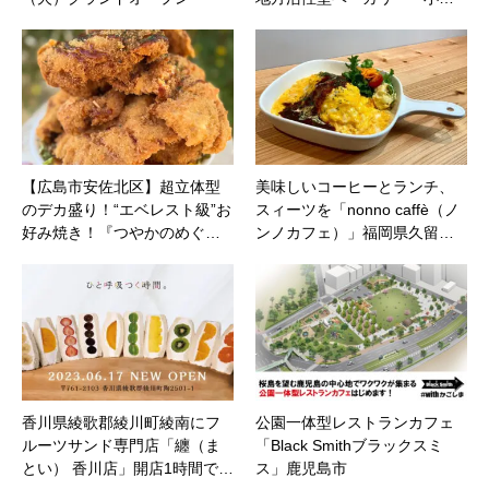
【広島市安佐北区】超立体型
美味しいコーヒーとランチ、
のデカ盛り！“エベレスト級”お
スィーツを「nonno caffè（ノ
好み焼き！『つやかのめぐ…
ンノカフェ）」福岡県久留…
香川県綾歌郡綾川町綾南にフ
公園一体型レストランカフェ
ルーツサンド専門店「纏（ま
「Black Smithブラックスミ
とい） 香川店」開店1時間で…
ス」鹿児島市