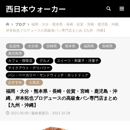
西日本ウォーカー
検索
ブログ
福岡・大分・熊本県・長崎・佐賀・宮崎・鹿児島・沖縄、
岸本拓也プロデュースの高級食パン専門店まとめ【九州・沖縄】
佐賀県
大分県
宮崎県
熊本県
福岡県
長崎県
鹿児島県
カフェ・喫茶店
グルメ
スイーツ・和菓子・洋菓子
テイクアウト・デリバリー
パン・ベーカリー・サンドウィッチ・ホットドッグ
おすすめ
人気店
福岡・大分・熊本県・長崎・佐賀・宮崎・鹿児島・沖
縄、岸本拓也プロデュースの高級食パン専門店まとめ
【九州・沖縄】
2021.05.05 / 最終更新日：2021.10.28