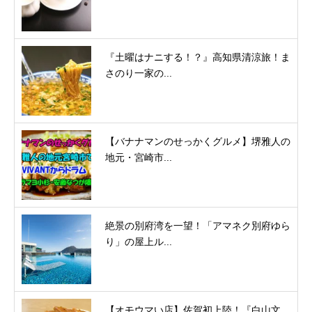
『土曜はナニする！？』高知県清涼旅！ま
さのり一家の...
【バナナマンのせっかくグルメ】堺雅人の
地元・宮崎市...
絶景の別府湾を一望！「アマネク別府ゆら
り」の屋上ル...
【オモウマい店】佐賀初上陸！『白山文