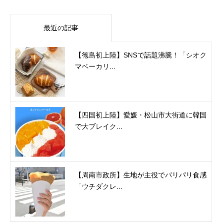
最近の記事
【徳島初上陸】SNSで話題沸騰！「シオク
マベーカリ...
【四国初上陸】愛媛・松山市大街道に韓国
で大ブレイク...
【周南市政所】生地が主役でパリパリ食感
「ウチダクレ...