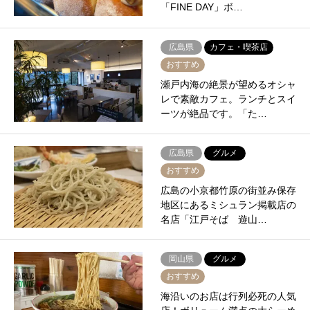
「FINE DAY」ボ…
広島県
カフェ・喫茶店
おすすめ
瀬戸内海の絶景が望めるオシャ
レで素敵カフェ。ランチとスイ
ーツが絶品です。「た…
広島県
グルメ
おすすめ
広島の小京都竹原の街並み保存
地区にあるミシュラン掲載店の
名店「江戸そば 遊山…
岡山県
グルメ
おすすめ
海沿いのお店は行列必死の人気