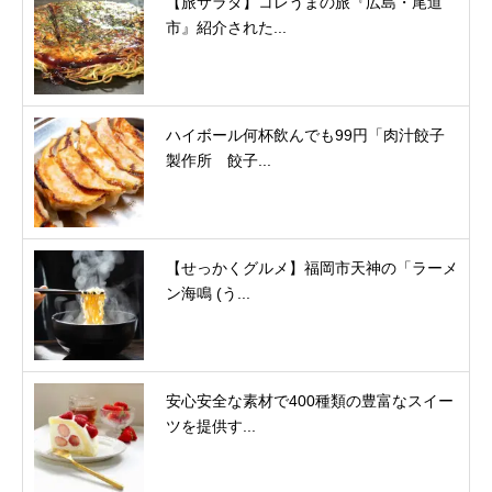
【旅サラダ】コレうまの旅『広島・尾道
市』紹介された...
ハイボール何杯飲んでも99円「肉汁餃子
製作所 餃子...
【せっかくグルメ】福岡市天神の「ラーメ
ン海鳴 (う...
安心安全な素材で400種類の豊富なスイー
ツを提供す...