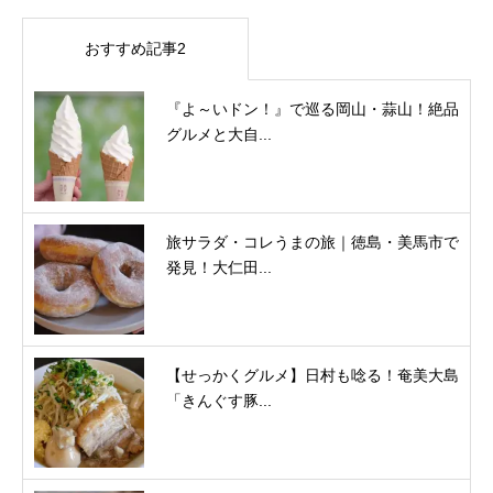
おすすめ記事2
『よ～いドン！』で巡る岡山・蒜山！絶品
グルメと大自...
旅サラダ・コレうまの旅｜徳島・美馬市で
発見！大仁田...
【せっかくグルメ】日村も唸る！奄美大島
「きんぐす豚...