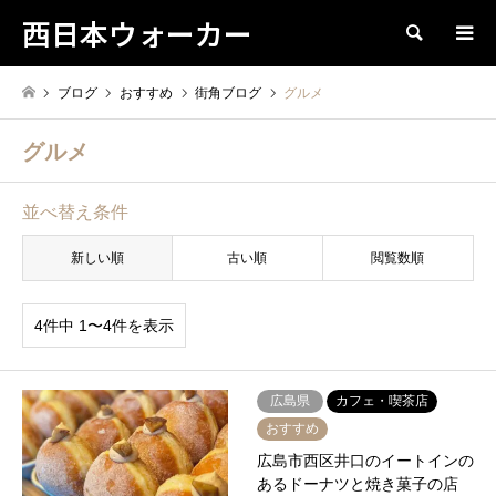
西日本ウォーカー
検索
ブログ
おすすめ
街角ブログ
グルメ
グルメ
並べ替え条件
新しい順
古い順
閲覧数順
4件中 1〜4件を表示
広島県
カフェ・喫茶店
おすすめ
広島市西区井口のイートインの
あるドーナツと焼き菓子の店