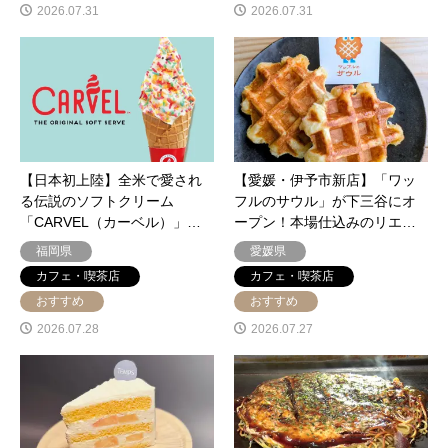
2026.07.31
2026.07.31
【日本初上陸】全米で愛され
【愛媛・伊予市新店】「ワッ
る伝説のソフトクリーム
フルのサウル」が下三谷にオ
「CARVEL（カーベル）」…
ープン！本場仕込みのリエ…
福岡県
愛媛県
カフェ・喫茶店
カフェ・喫茶店
おすすめ
おすすめ
2026.07.28
2026.07.27