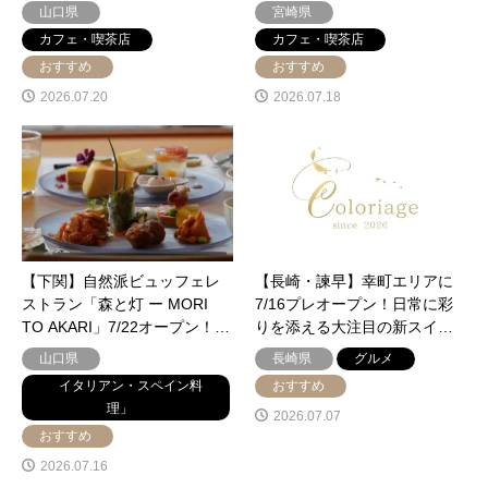
山口県
宮崎県
カフェ・喫茶店
カフェ・喫茶店
おすすめ
おすすめ
2026.07.20
2026.07.18
【下関】自然派ビュッフェレ
【長崎・諫早】幸町エリアに
ストラン「森と灯 ー MORI
7/16プレオープン！日常に彩
TO AKARI」7/22オープン！…
りを添える大注目の新スイ…
山口県
長崎県
グルメ
イタリアン・スペイン料
おすすめ
理」
2026.07.07
おすすめ
2026.07.16