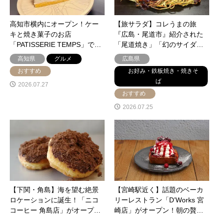
高知市横内にオープン！ケー
【旅サラダ】コレうまの旅
キと焼き菓子のお店
『広島・尾道市』紹介された
「PATISSERIE TEMPS」で…
「尾道焼き」「幻のサイダ…
高知県
グルメ
広島県
おすすめ
お好み・鉄板焼き・焼きそ
ば
2026.07.27
おすすめ
2026.07.25
【下関・角島】海を望む絶景
【宮崎駅近く】話題のベーカ
ロケーションに誕生！「ニコ
リーレストラン「D’Works 宮
コーヒー 角島店」がオープ…
崎店」がオープン！朝の贅…