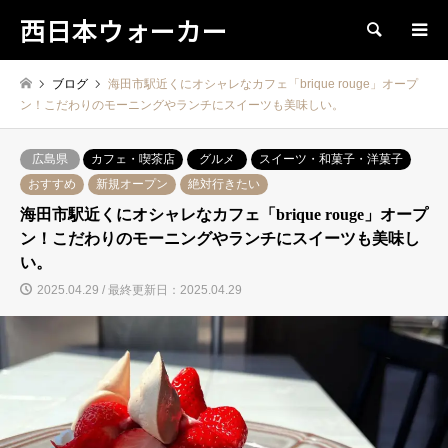
西日本ウォーカー
検索
ブログ
海田市駅近くにオシャレなカフェ「brique rouge」オープ
ン！こだわりのモーニングやランチにスイーツも美味しい。
広島県
カフェ・喫茶店
グルメ
スイーツ・和菓子・洋菓子
おすすめ
新規オープン
絶対行きたい
海田市駅近くにオシャレなカフェ「brique rouge」オープ
ン！こだわりのモーニングやランチにスイーツも美味し
い。
2025.04.29 / 最終更新日：2025.04.29