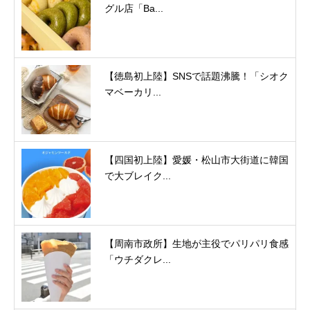
グル店「Ba...
【徳島初上陸】SNSで話題沸騰！「シオク
マベーカリ...
【四国初上陸】愛媛・松山市大街道に韓国
で大ブレイク...
【周南市政所】生地が主役でパリパリ食感
「ウチダクレ...