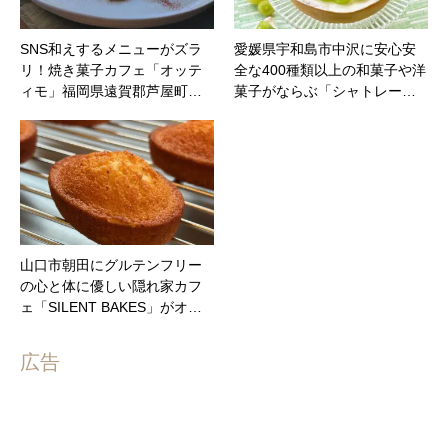
SNS和えするメニューがズラ
愛媛県宇和島市中沢に安心安
リ！焼き菓子カフェ「オッテ
全な400種類以上の和菓子や洋
ィモ」福岡県遠賀郡芦屋町…
菓子がならぶ「シャトレー…
山口市朝田にグルテンフリー
の心と体に優しい隠れ家カフ
ェ「SILENT BAKES」がオ…
広告