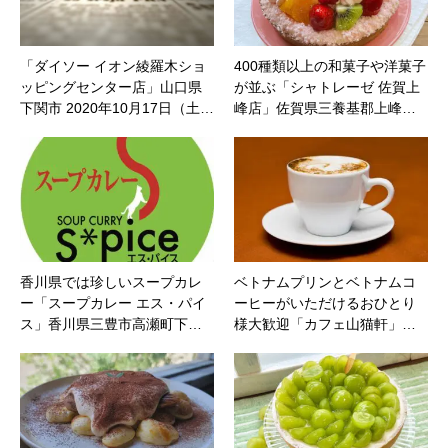
「ダイソー イオン綾羅木ショ
400種類以上の和菓子や洋菓子
ッピングセンター店」山口県
が並ぶ「シャトレーゼ 佐賀上
下関市 2020年10月17日（土…
峰店」佐賀県三養基郡上峰…
香川県では珍しいスープカレ
ベトナムプリンとベトナムコ
ー「スープカレー エス・パイ
ーヒーがいただけるおひとり
ス」香川県三豊市高瀬町下…
様大歓迎「カフェ山猫軒」…