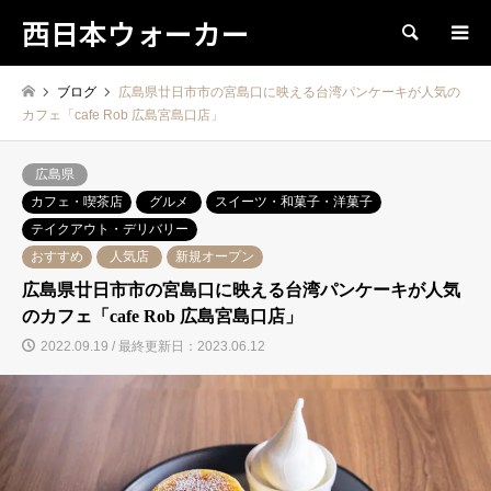
西日本ウォーカー
検索
ブログ
広島県廿日市市の宮島口に映える台湾パンケーキが人気の
カフェ「cafe Rob 広島宮島口店」
広島県
カフェ・喫茶店
グルメ
スイーツ・和菓子・洋菓子
テイクアウト・デリバリー
おすすめ
人気店
新規オープン
広島県廿日市市の宮島口に映える台湾パンケーキが人気
のカフェ「cafe Rob 広島宮島口店」
2022.09.19 / 最終更新日：2023.06.12