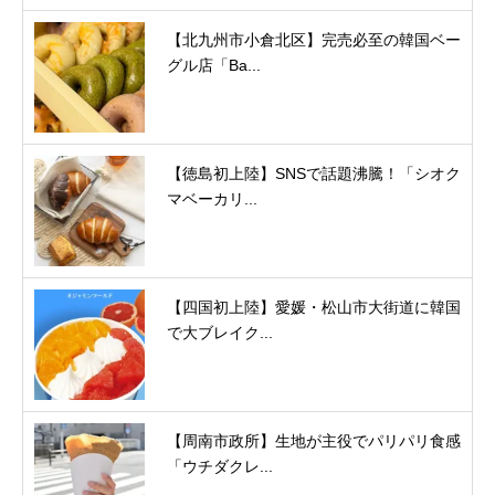
【北九州市小倉北区】完売必至の韓国ベー
グル店「Ba...
【徳島初上陸】SNSで話題沸騰！「シオク
マベーカリ...
【四国初上陸】愛媛・松山市大街道に韓国
で大ブレイク...
【周南市政所】生地が主役でパリパリ食感
「ウチダクレ...