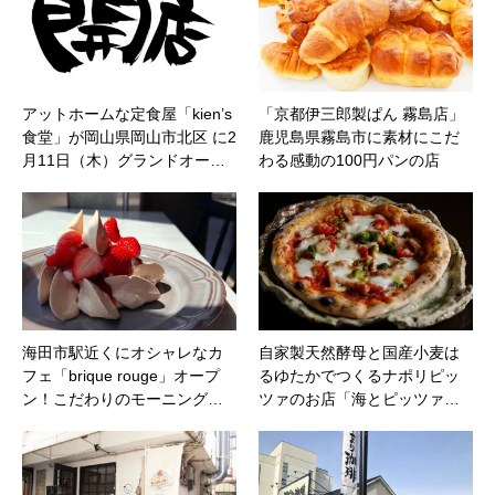
アットホームな定食屋「kien’s
「京都伊三郎製ぱん 霧島店」
食堂」が岡山県岡山市北区 に2
鹿児島県霧島市に素材にこだ
月11日（木）グランドオー…
わる感動の100円パンの店
海田市駅近くにオシャレなカ
自家製天然酵母と国産小麦は
フェ「brique rouge」オープ
るゆたかでつくるナポリピッ
ン！こだわりのモーニング…
ツァのお店「海とピッツァ…