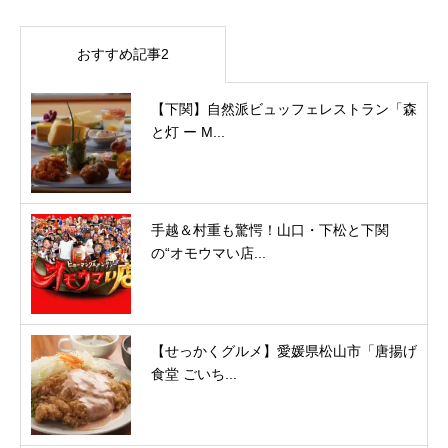
おすすめ記事2
【下関】自然派ビュッフェレストラン「森
と灯 ー M...
手越＆村重も驚愕！山口・下松と下関
の“オモウマい店...
【せっかくグルメ】愛媛県松山市「唐揚げ
食堂 ごいち...