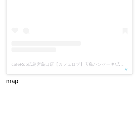
cafeRob広島宮島口店【カフェロブ】広島パンケーキ/広島カフェ(@caferob_hiroshima)がシェアした投稿
map