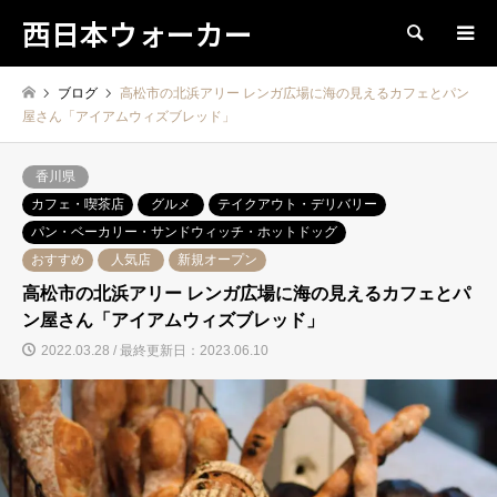
西日本ウォーカー
検索
ブログ
高松市の北浜アリー レンガ広場に海の見えるカフェとパン
屋さん「アイアムウィズブレッド」
香川県
カフェ・喫茶店
グルメ
テイクアウト・デリバリー
パン・ベーカリー・サンドウィッチ・ホットドッグ
おすすめ
人気店
新規オープン
高松市の北浜アリー レンガ広場に海の見えるカフェとパ
ン屋さん「アイアムウィズブレッド」
2022.03.28 / 最終更新日：2023.06.10