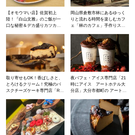
【オモウマい店】佐賀初上
岡山県倉敷市林にあるゆっく
陸！『白山文雅』のご飯が一
りと流れる時間を楽しむカフ
口な秘密＆デカ盛りカツカ…
ェ「林のカフェ」手作りス…
取り寄せもOK！香ばしさと、
夜パフェ・アイス専門店「21
とろけるクリーム！究極のバ
時にアイス アートホテル大
スクチーズケーキ専門店「R…
分店」大分市都町の アート…