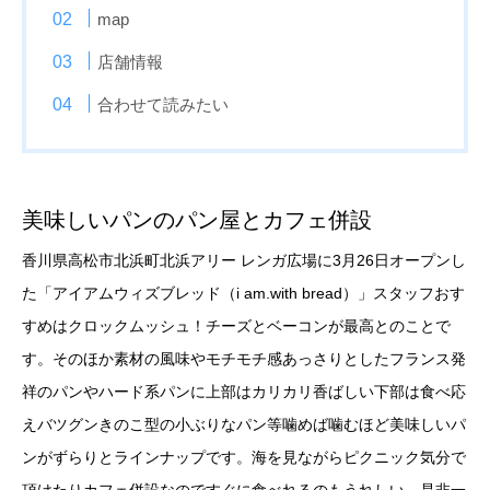
map
店舗情報
合わせて読みたい
美味しいパンのパン屋とカフェ併設
香川県高松市北浜町北浜アリー レンガ広場に3月26日オープンし
た「アイアムウィズブレッド（i am.with bread）」スタッフおす
すめはクロックムッシュ！チーズとベーコンが最高とのことで
す。そのほか素材の風味やモチモチ感あっさりとしたフランス発
祥のパンやハード系パンに上部はカリカリ香ばしい下部は食べ応
えバツグンきのこ型の小ぶりなパン等噛めば噛むほど美味しいパ
ンがずらりとラインナップです。海を見ながらピクニック気分で
頂けたりカフェ併設なのですぐに食べれるのもうれしい。是非一