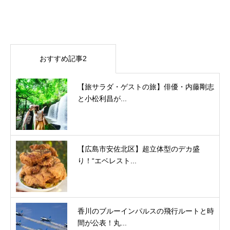
おすすめ記事2
【旅サラダ・ゲストの旅】俳優・内藤剛志
と小松利昌が...
【広島市安佐北区】超立体型のデカ盛
り！“エベレスト...
香川のブルーインパルスの飛行ルートと時
間が公表！丸...