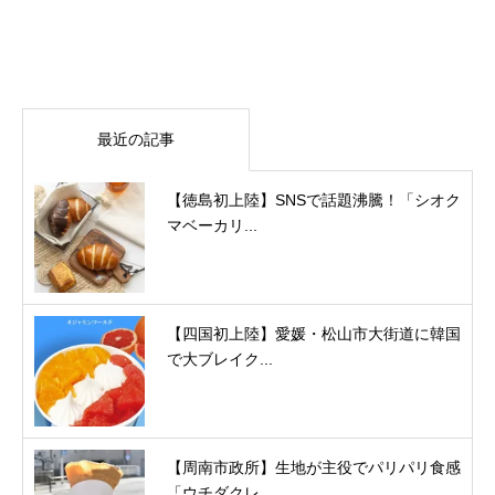
最近の記事
【徳島初上陸】SNSで話題沸騰！「シオク
マベーカリ...
【四国初上陸】愛媛・松山市大街道に韓国
で大ブレイク...
【周南市政所】生地が主役でパリパリ食感
「ウチダクレ...