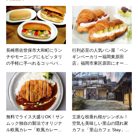
長崎県佐世保市大和町にラン
行列必至の人気パン屋「ペン
チやモーニングにもピッタリ
ギンベーカリー福岡東原田
の手軽に手べれるコッペパ…
店」福岡市東区原田にオー…
無料でライス大盛りOK！サン
立派な枝垂れ桜がシンボル！
ムック独自の製法でオリジナ
空気も美味しい里山の隠れ家
ル欧風カレー「欧風カレー…
カフェ「里山カフェ Stay」…