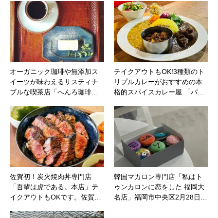
オーガニック珈琲や無添加ス
テイクアウトもOK!3種類のト
イーツが味わえるサスティナ
リプルカレーがおすすめの本
ブルな喫茶店「へんろ珈琲…
格的スパイスカレー屋 「パ…
佐賀初！炭火焼肉丼専門店
韓国マカロン専門店「私はト
「吾輩は虎である。本店」テ
ゥンカロンに恋をした 福岡大
イクアウトもOKです。佐賀…
名店」福岡市中央区2月28日…