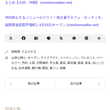
まとめ【九州・沖縄】 (nisinihonwalker.net)
SNS和えするメニューがズラリ！焼き菓子カフェ「オッティモ」
福岡県遠賀郡芦屋町に4月16日オープン (nisinihonwalker.net)
投稿者:
三上スピカ
お持ち帰り
,
オープン
,
テイクアウト
,
トースト
,
パン
,
プレゼント
,
ベー
カリー
,
予約
,
人気
,
大野城市
,
手土産
,
新店
,
新店舗
,
新規
,
有名
,
水にこだ
わる
,
白木原駅
,
贈り物
,
開店
,
食パン
,
高級
関連記事