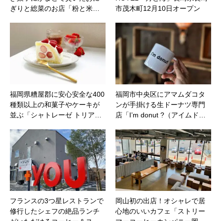
ぎりと総菜のお店「粉と米…
市茂木町12月10日オープン
福岡県糟屋郡に安心安全な400
福岡市中央区にアマムダコタ
種類以上の和菓子やケーキが
ンが手掛ける生ドーナツ専門
並ぶ「シャトレーゼ トリア…
店「I’m donut ?（アイムド…
フランスの3つ星レストランで
岡山初の出店！オシャレで居
修行したシェフの絶品ランチ
心地のいいカフェ「ストリー