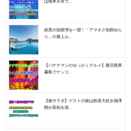
は熊本天草で...
絶景の別府湾を一望！「アマネク別府ゆら
り」の屋上ル...
【バナナマンのせっかくグルメ】鹿児島県
霧島でケンコ...
【旅サラダ】ゲストの旅は鉄道大好き福澤
朗が高知を巡...