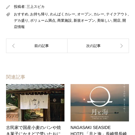
投稿者:
三上スピカ
おすすめ
,
お持ち帰り
,
わんぱくカレー
,
オープン
,
カレー
,
テイクアウト
,
デカ盛り
,
ボリューム満点
,
商業施設
,
新規オープン
,
美味しい
,
開店
,
開
店情報
関連記事
古民家で国産小麦のパンや焼
NAGASAKI SEASIDE
き菓子にかまどで焚いたおに
HOTEL「月と海」長崎県長崎