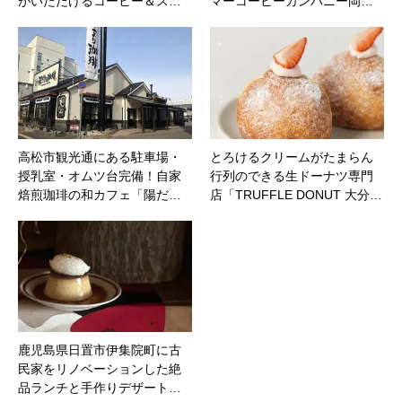
がいただけるコーヒー＆ス…
マーコーヒーカンパニー岡…
高松市観光通にある駐車場・
とろけるクリームがたまらん
授乳室・オムツ台完備！自家
行列のできる生ドーナツ専門
焙煎珈琲の和カフェ「陽だ…
店「TRUFFLE DONUT 大分…
鹿児島県日置市伊集院町に古
民家をリノベーションした絶
品ランチと手作りデザート…