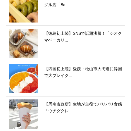
グル店「Ba...
【徳島初上陸】SNSで話題沸騰！「シオク
マベーカリ...
【四国初上陸】愛媛・松山市大街道に韓国
で大ブレイク...
【周南市政所】生地が主役でパリパリ食感
「ウチダクレ...