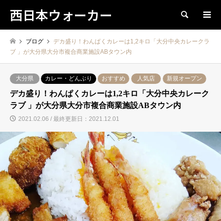
西日本ウォーカー
検索
ブログ
デカ盛り！わんぱくカレーは1,2キロ「大分中央カレークラ
ブ 」が大分県大分市複合商業施設ABタウン内
大分県
カレー・どんぶり
おすすめ
人気店
新規オープン
デカ盛り！わんぱくカレーは1,2キロ「大分中央カレーク
ラブ 」が大分県大分市複合商業施設ABタウン内
2021.02.06 / 最終更新日：2021.12.01