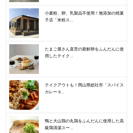
小麦粉、卵、乳製品不使用！無添加の焼菓
子店「米粉ス...
たまご屋さん直営の新鮮卵をふんだんに使
用したテイク...
テイクアウトも！岡山県総社市「スパイス
カレー ti...
鴨と大山鶏の丸鶏をふんだんに使用した高
級鶏清湯スー...