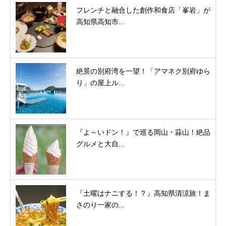
フレンチと融合した創作和食店「峯岩」が
高知県高知市...
絶景の別府湾を一望！「アマネク別府ゆら
り」の屋上ル...
『よ～いドン！』で巡る岡山・蒜山！絶品
グルメと大自...
『土曜はナニする！？』高知県清涼旅！ま
さのり一家の...