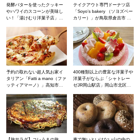
発酵バターを使ったクッキー
テイクアウト専門ドーナツ店
やハワイのスコーンが美味し
「Soyo’s bakery （ソヨズベー
い！「湯けむり洋菓子店」…
カリー）」が鳥取県倉吉市 …
予約の取れない超人気お家イ
400種類以上の豊富な洋菓子や
タリアン「Fatti a mano（ファ
洋菓子がならぶ「シャトレー
ッティアマーノ）」高知市…
ゼJR岡山駅店」岡山市北区…
【旅サラダ】コレうまの旅
車で無いといけない山の中の