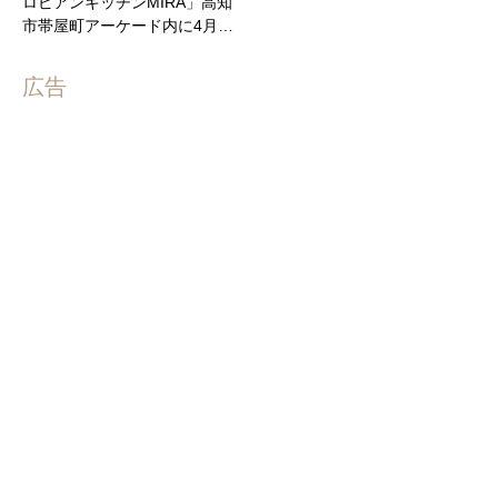
ロピアンキッチンMIRA」高知
市帯屋町アーケード内に4月…
広告