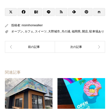
投稿者:
nisinihonwalker
オープン
,
カフェ
,
スイーツ
,
大野城市
,
月の浦
,
福岡県
,
開店
,
駐車場あり
関連記事