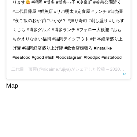
ります
#福岡 #博多 #博多っ子 #冷泉町 #冷泉公園近く
#二代目藤屋 #鮮魚店 #サバ明太 #定食屋 #ランチ #卸売業
#夜ご飯のおかずにいかが？ #握り寿司 #刺し盛り #しらす
くじら #博多グルメ #博多ランチ #フォロー大歓迎 #おも
ちかえりなさい福岡 #福岡テイクアウト #日本経済盛り上
げ隊 #福岡経済盛り上げ隊 #飲食店頑張ろ #instalike
#seafood #good #fish #foodstagram #foodpic #instafood
二代目 藤屋
(@nidaime.fujiya)がシェアした投稿 –
2020年10月月16日午後7時43分PDT
Map