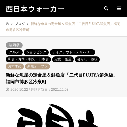
西日本ウォーカー
検索
ブログ
新鮮な魚屋の定食屋＆鮮魚店「二代目FUJIYA鮮魚店」福岡
市博多区冷泉町
福岡県
グルメ
ショッピング
テイクアウト・デリバリー
和食・寿司・割烹・日本食
定食・飯屋
暮らし・趣味
おすすめ
新規オープン
新鮮な魚屋の定食屋＆鮮魚店「二代目FUJIYA鮮魚店」
福岡市博多区冷泉町
2020.10.22 / 最終更新日：2021.11.03