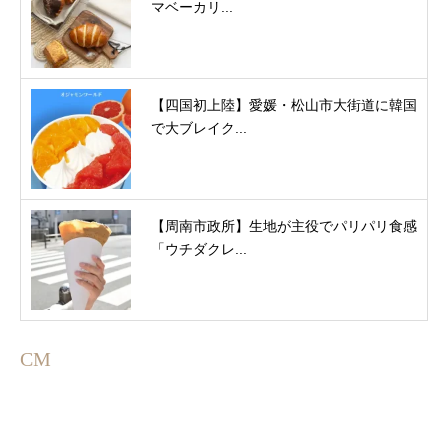
マベーカリ...
【四国初上陸】愛媛・松山市大街道に韓国
で大ブレイク...
【周南市政所】生地が主役でパリパリ食感
「ウチダクレ...
CM