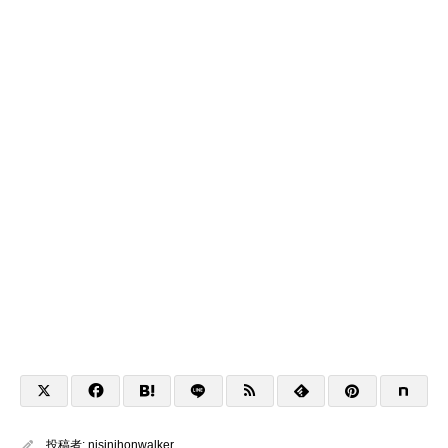
投稿者:
nisinihonwalker