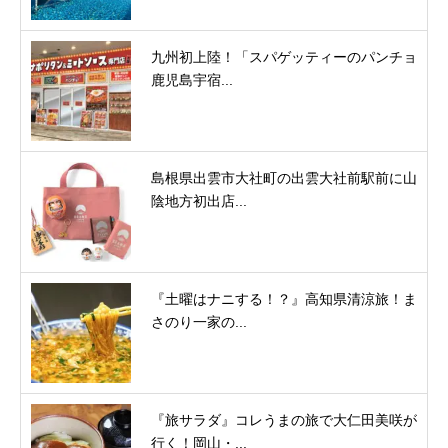
九州初上陸！「スパゲッティーのパンチョ
鹿児島宇宿...
島根県出雲市大社町の出雲大社前駅前に山
陰地方初出店...
『土曜はナニする！？』高知県清涼旅！ま
さのり一家の...
『旅サラダ』コレうまの旅で大仁田美咲が
行く！岡山・...