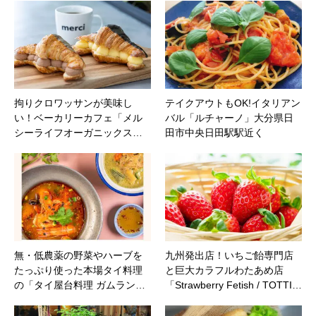
拘りクロワッサンが美味し
テイクアウトもOK!イタリアン
い！ベーカリーカフェ「メル
バル「ルチャーノ」大分県日
シーライフオーガニックス…
田市中央日田駅駅近く
無・低農薬の野菜やハーブを
九州発出店！いちご飴専門店
たっぷり使った本場タイ料理
と巨大カラフルわたあめ店
の「タイ屋台料理 ガムラン…
「Strawberry Fetish / TOTTI…