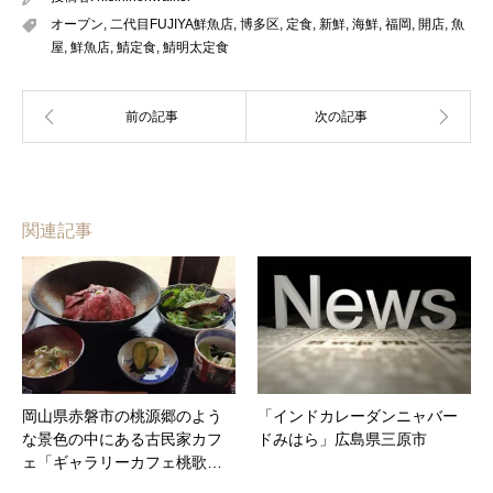
オープン
,
二代目FUJIYA鮮魚店
,
博多区
,
定食
,
新鮮
,
海鮮
,
福岡
,
開店
,
魚
屋
,
鮮魚店
,
鯖定食
,
鯖明太定食
関連記事
岡山県赤磐市の桃源郷のよう
「インドカレーダンニャバー
な景色の中にある古民家カフ
ドみはら」広島県三原市
ェ「ギャラリーカフェ桃歌…