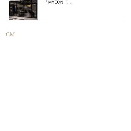
「MYEON（...
CM