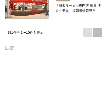
「博多ラーメン専門店 麺屋 博
多弁天堂」福岡県筑紫野市
981件中 1〜10件を表示


広告