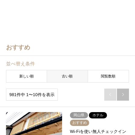
おすすめ
並べ替え条件
新しい順
古い順
閲覧数順
981件中 1〜10件を表示


岡山県
ホテル
おすすめ
Wi-Fiを使い無人チェックイン