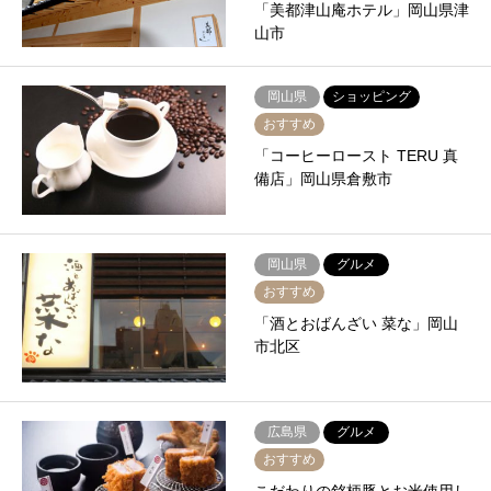
「美都津山庵ホテル」岡山県津
山市
岡山県
ショッピング
おすすめ
「コーヒーロースト TERU 真
備店」岡山県倉敷市
岡山県
グルメ
おすすめ
「酒とおばんざい 菜な」岡山
市北区
広島県
グルメ
おすすめ