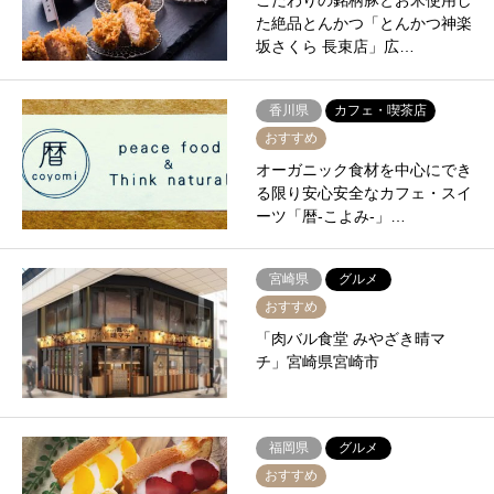
こだわりの銘柄豚とお米使用し
た絶品とんかつ「とんかつ神楽
坂さくら 長束店」広…
香川県
カフェ・喫茶店
おすすめ
オーガニック食材を中心にでき
る限り安心安全なカフェ・スイ
ーツ「暦-こよみ-」…
宮崎県
グルメ
おすすめ
「肉バル食堂 みやざき晴マ
チ」宮崎県宮崎市
福岡県
グルメ
おすすめ