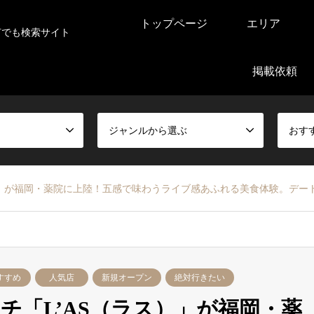
トップページ
エリア
何でも検索サイト
掲載依頼
ジャンルから選ぶ
おす
）」が福岡・薬院に上陸！五感で味わうライブ感あふれる美食体験。デー
すすめ
人気店
新規オープン
絶対行きたい
チ「L’AS（ラス）」が福岡・薬