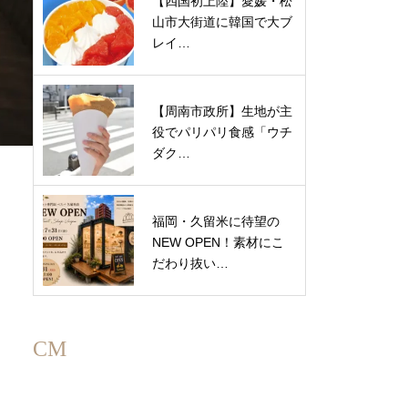
【四国初上陸】愛媛・松
山市大街道に韓国で大ブ
レイ…
【周南市政所】生地が主
役でパリパリ食感「ウチ
ダク…
福岡・久留米に待望の
NEW OPEN！素材にこ
だわり抜い…
CM