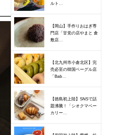
ルト…
【岡山】手作りおはぎ専
門店「甘党の店やまと 倉
敷店…
【北九州市小倉北区】完
売必至の韓国ベーグル店
「Bab…
【徳島初上陸】SNSで話
題沸騰！「シオクマベー
カリー…