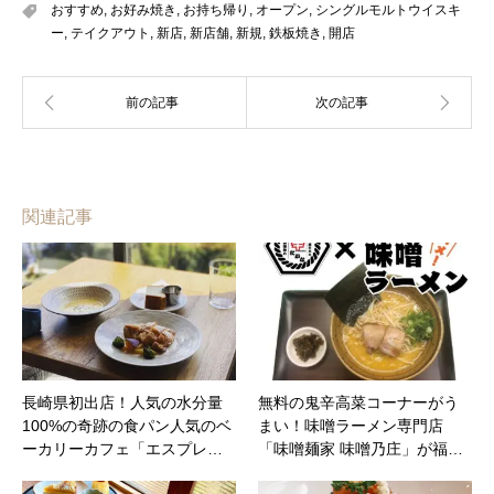
おすすめ
,
お好み焼き
,
お持ち帰り
,
オープン
,
シングルモルトウイスキ
ー
,
テイクアウト
,
新店
,
新店舗
,
新規
,
鉄板焼き
,
開店
関連記事
長崎県初出店！人気の水分量
無料の鬼辛高菜コーナーがう
100%の奇跡の食パン人気のベ
まい！味噌ラーメン専門店
ーカリーカフェ「エスプレ…
「味噌麺家 味噌乃庄」が福…