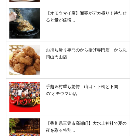
【オモウマイ店】謝罪がデカ盛り！待たせ
ると量が倍増...
お持ち帰り専門のから揚げ専門店「から丸
岡山円山店...
手越＆村重も驚愕！山口・下松と下関
の“オモウマい店...
【香川県三豊市高瀬町】大水上神社で夏の
夜を彩る特別...