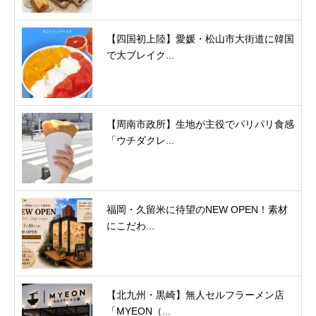
【四国初上陸】愛媛・松山市大街道に韓国
で大ブレイク...
【周南市政所】生地が主役でパリパリ食感
「ウチダクレ...
福岡・久留米に待望のNEW OPEN！素材
にこだわ...
【北九州・黒崎】無人セルフラーメン店
「MYEON（...