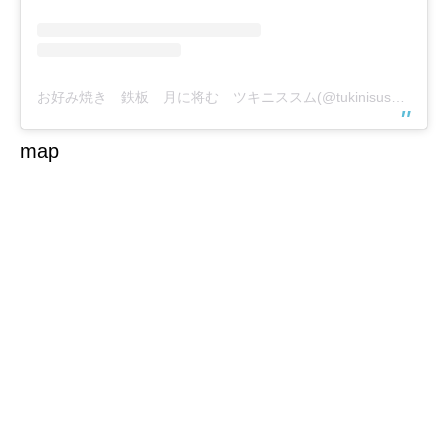
お好み焼き 鉄板 月に将む ツキニススム(@tukinisusumu)がシェアした投稿
map