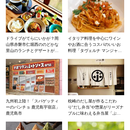
ドライブがてらにいかが？岡
イタリア料理を中心にワイン
山県赤磐市仁堀西ののどかな
やお酒に合うコスパのいいお
里山のランチとデザートが…
料理「タヴェルナ マンジャ…
九州初上陸！「スパゲッティ
枕崎のだし屋が作るこだわ
ーのパンチョ 鹿児島宇宿店」
り“だし弁当”や惣菜がリーズナ
鹿児島市
ブルに味わえる弁当屋「ぶ…