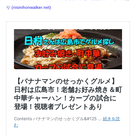
り (nisinihonwalker.net)