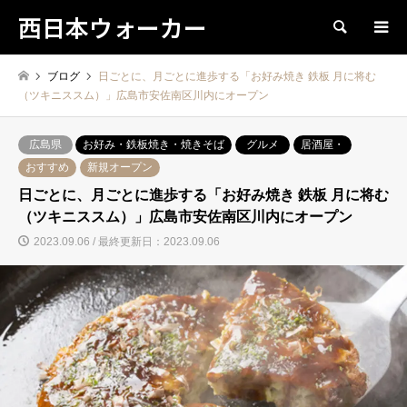
西日本ウォーカー
検索
ブログ
日ごとに、月ごとに進歩する「お好み焼き 鉄板 月に将む
（ツキニススム）」広島市安佐南区川内にオープン
広島県
お好み・鉄板焼き・焼きそば
グルメ
居酒屋・
おすすめ
新規オープン
日ごとに、月ごとに進歩する「お好み焼き 鉄板 月に将む
（ツキニススム）」広島市安佐南区川内にオープン
2023.09.06 / 最終更新日：2023.09.06