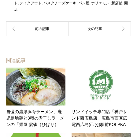
ト
,
テイクアウト
,
バスクチーズケーキ
,
パン屋
,
ホリエモン
,
新店舗
,
開
店
関連記事
自慢の濃厚豚骨ラーメン、鹿
サンドイッチ専門店「神戸サ
児島地鶏と3種の煮干しラーメ
ンド西広島店」広島市西区広
ンの「麺屋 雲雀（ひばり）…
電西広島(己斐)駅前KOI PKA…