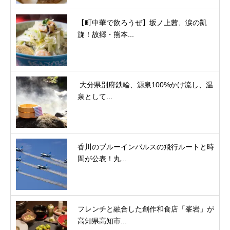
【町中華で飲ろうぜ】坂ノ上茜、涙の凱
旋！故郷・熊本...
大分県別府鉄輪、源泉100%かけ流し、温
泉として...
香川のブルーインパルスの飛行ルートと時
間が公表！丸...
フレンチと融合した創作和食店「峯岩」が
高知県高知市...