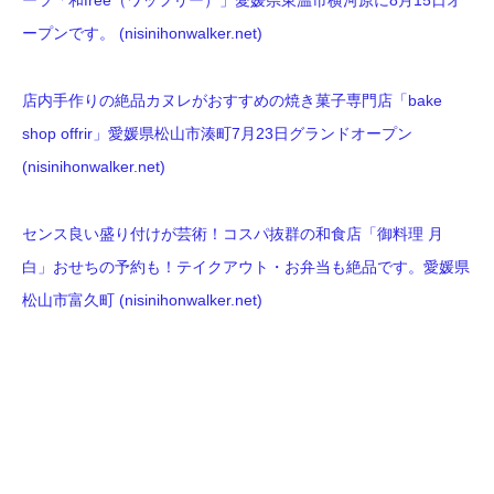
ーツ「和free（ワッフリー）」愛媛県東温市横河原に8月15日オ
ープンです。 (nisinihonwalker.net)
店内手作りの絶品カヌレがおすすめの焼き菓子専門店「bake
shop offrir」愛媛県松山市湊町7月23日グランドオープン
(nisinihonwalker.net)
センス良い盛り付けが芸術！コスパ抜群の和食店「御料理 月
白」おせちの予約も！テイクアウト・お弁当も絶品です。愛媛県
松山市富久町 (nisinihonwalker.net)