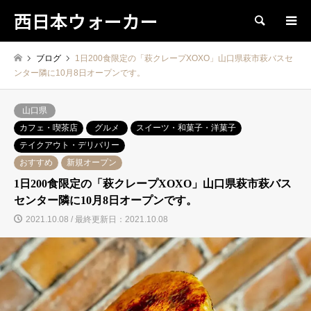
西日本ウォーカー
検索
ブログ
1日200食限定の「萩クレープXOXO」山口県萩市萩バスセ
ンター隣に10月8日オープンです。
山口県
カフェ・喫茶店
グルメ
スイーツ・和菓子・洋菓子
テイクアウト・デリバリー
おすすめ
新規オープン
1日200食限定の「萩クレープXOXO」山口県萩市萩バス
センター隣に10月8日オープンです。
2021.10.08 / 最終更新日：2021.10.08