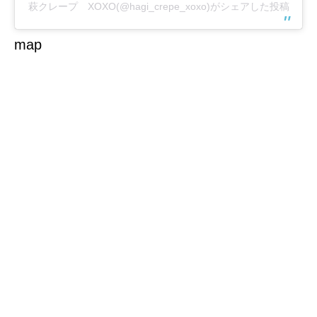
萩クレープ XOXO(@hagi_crepe_xoxo)がシェアした投稿
map