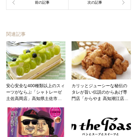
関連記事
安心安全な400種類以上のスィ
カリッとジューシーな秘伝の
ーツがならぶ「シャトレーゼ
タレが旨い伝説のからあげ専
土佐高岡店」高知県土佐市…
門店「からやま 高知潮江店…