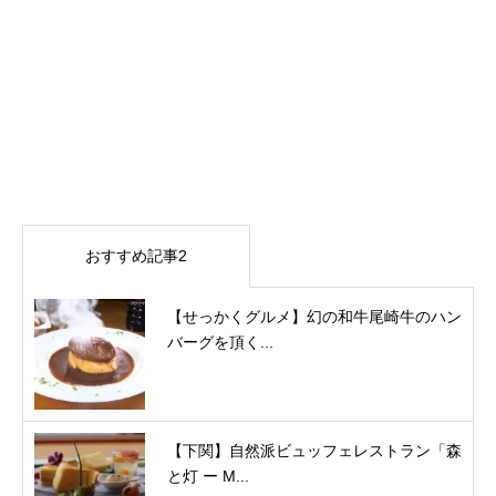
おすすめ記事2
【せっかくグルメ】幻の和牛尾崎牛のハン
バーグを頂く...
【下関】自然派ビュッフェレストラン「森
と灯 ー M...