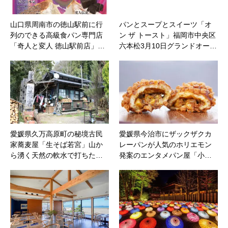
山口県周南市の徳山駅前に行
パンとスープとスイーツ「オ
列のできる高級食パン専門店
ン ザ トースト」福岡市中央区
「奇人と変人 徳山駅前店」…
六本松3月10日グランドオー…
愛媛県久万高原町の秘境古民
愛媛県今治市にザックザクカ
家蕎麦屋「生そば若宮」山か
レーパンが人気のホリエモン
ら湧く天然の軟水で打ちた…
発案のエンタメパン屋「小…