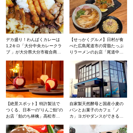
デカ盛り！わんぱくカレーは
【せっかくグルメ】日村が食
1,2キロ「大分中央カレークラ
べた広島尾道市の背脂たっぷ
ブ 」が大分県大分市複合商…
りラーメンのお店「尾道中…
【絶景スポット】特許製法で
自家製天然酵母と国産小麦の
つくる、日本一の“りんご飴”の
パンとお菓子のカフェ「ノ
お店「飴のち林檎」高松市…
カ」ヨガやダンスができる…