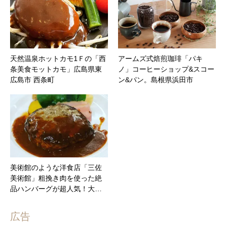
天然温泉ホットカモ1Ｆの「西
アームズ式焙煎珈琲「パキ
条美食モットカモ」広島県東
ノ」コーヒーショップ&スコー
広島市 西条町
ン&パン。島根県浜田市
美術館のような洋食店「三佐
美術館」粗挽き肉を使った絶
品ハンバーグが超人気！大…
広告