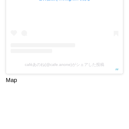
caféあのね(@cafe.anone)がシェアした投稿
Map