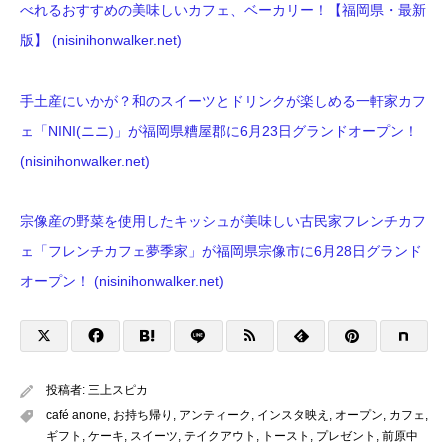
べれるおすすめの美味しいカフェ、ベーカリー！【福岡県・最新
版】 (nisinihonwalker.net)
手土産にいかが？和のスイーツとドリンクが楽しめる一軒家カフ
ェ「NINI(ニニ)」が福岡県糟屋郡に6月23日グランドオープン！
(nisinihonwalker.net)
宗像産の野菜を使用したキッシュが美味しい古民家フレンチカフ
ェ「フレンチカフェ夢季家」が福岡県宗像市に6月28日グランド
オープン！ (nisinihonwalker.net)
投稿者:
三上スピカ
café anone
,
お持ち帰り
,
アンティーク
,
インスタ映え
,
オープン
,
カフェ
,
ギフト
,
ケーキ
,
スイーツ
,
テイクアウト
,
トースト
,
プレゼント
,
前原中