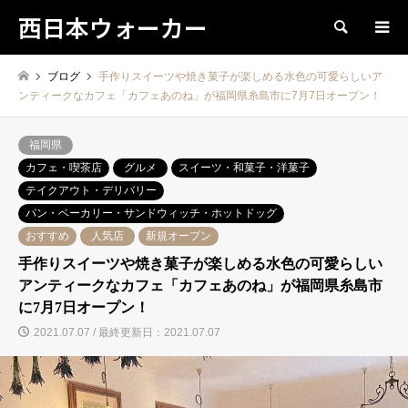
西日本ウォーカー
検索
ブログ
手作りスイーツや焼き菓子が楽しめる水色の可愛らしいア
ンティークなカフェ「カフェあのね」が福岡県糸島市に7月7日オープン！
福岡県
カフェ・喫茶店
グルメ
スイーツ・和菓子・洋菓子
テイクアウト・デリバリー
パン・ベーカリー・サンドウィッチ・ホットドッグ
おすすめ
人気店
新規オープン
手作りスイーツや焼き菓子が楽しめる水色の可愛らしい
アンティークなカフェ「カフェあのね」が福岡県糸島市
に7月7日オープン！
2021.07.07 / 最終更新日：2021.07.07