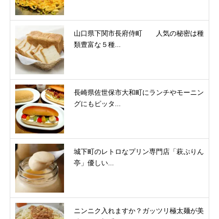
山口県下関市長府侍町 人気の秘密は種
類豊富な５種...
長崎県佐世保市大和町にランチやモーニン
グにもピッタ...
城下町のレトロなプリン専門店「萩ぷりん
亭」優しい...
ニンニク入れますか？ガッツリ極太麺が美