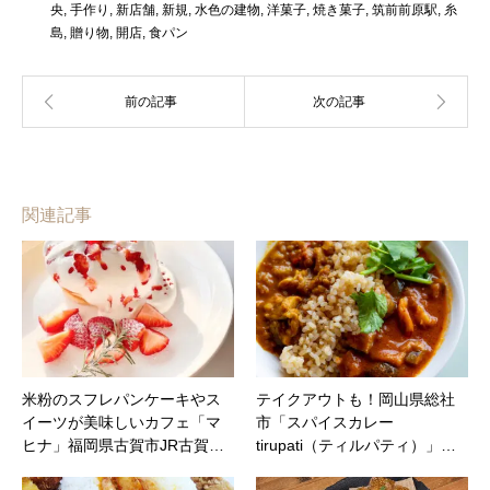
央
,
手作り
,
新店舗
,
新規
,
水色の建物
,
洋菓子
,
焼き菓子
,
筑前前原駅
,
糸
島
,
贈り物
,
開店
,
食パン
関連記事
米粉のスフレパンケーキやス
テイクアウトも！岡山県総社
イーツが美味しいカフェ「マ
市「スパイスカレー
ヒナ」福岡県古賀市JR古賀…
tirupati（ティルパティ）」…