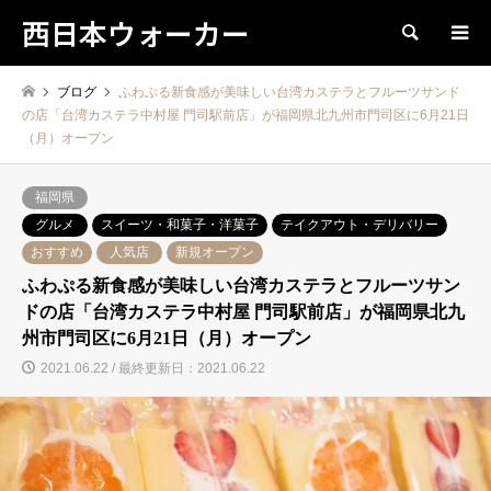
西日本ウォーカー
検索
ブログ
ふわぷる新食感が美味しい台湾カステラとフルーツサンド
の店「台湾カステラ中村屋 門司駅前店」が福岡県北九州市門司区に6月21日
（月）オープン
福岡県
グルメ
スイーツ・和菓子・洋菓子
テイクアウト・デリバリー
おすすめ
人気店
新規オープン
ふわぷる新食感が美味しい台湾カステラとフルーツサン
ドの店「台湾カステラ中村屋 門司駅前店」が福岡県北九
州市門司区に6月21日（月）オープン
2021.06.22 / 最終更新日：2021.06.22