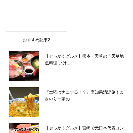
おすすめ記事2
【せっかくグルメ】熊本・天草の「天草地
魚料理 いけ...
『土曜はナニする！？』高知県清涼旅！ま
さのり一家の...
【せっかくグルメ】宮崎で元日本代表コン