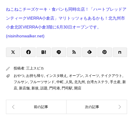
ねこねこチーズケーキ・食パンも同時出店！「ハートブレッドア
ンティークVIERRA小倉店」マリトッツォもあるかも！北九州市
小倉北区VIERRA小倉3階に6月30日オープンです。
(nisinihonwalker.net)
投稿者:
三上スピカ
おやつ
,
お持ち帰り
,
インスタ映え
,
オープン
,
スイーツ
,
テイクアウト
,
フルサン
,
フルーツサンド
,
中町
,
人気
,
北九州
,
台湾カステラ
,
手土産
,
新
店
,
新店舗
,
新規
,
話題
,
門司港
,
門司駅
,
開店