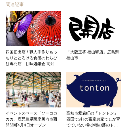
関連記事
四国初出店！職人手作りもっ
「大阪王将 福山駅店」広島県
ちりととろける食感のわらび
福山市
餅専門店「甘味処鎌倉 高知…
イベントスペース「ソーコカ
高知市愛宕町の「トントン」
カカ」鹿児島県薩摩川内市西
四国で2軒の畜産農家でしか育
開聞町4月4日オープン
てていない希少種の豚のト…