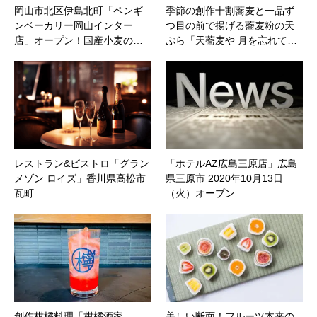
岡山市北区伊島北町「ペンギ
季節の創作十割蕎麦と一品ず
ンベーカリー岡山インター
つ目の前で揚げる蕎麦粉の天
店」オープン！国産小麦の…
ぷら「天蕎麦や 月を忘れて…
レストラン&ビストロ「グラン
「ホテルAZ広島三原店」広島
メゾン ロイズ」香川県高松市
県三原市 2020年10月13日
瓦町
（火）オープン
創作柑橘料理「柑橘酒家
美しい断面！フルーツ本来の