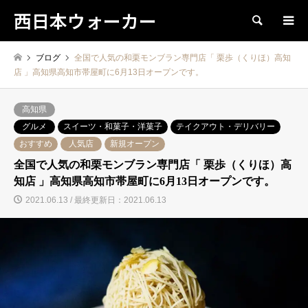
西日本ウォーカー
検索
ブログ
全国で人気の和栗モンブラン専門店「 栗歩（くりほ）高知
店 」高知県高知市帯屋町に6月13日オープンです。
高知県
グルメ
スイーツ・和菓子・洋菓子
テイクアウト・デリバリー
おすすめ
人気店
新規オープン
全国で人気の和栗モンブラン専門店「 栗歩（くりほ）高
知店 」高知県高知市帯屋町に6月13日オープンです。
2021.06.13 / 最終更新日：2021.06.13