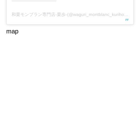
和栗モンブラン専門店-栗歩-(@waguri_montblanc_kuriho)がシェアした投稿
map