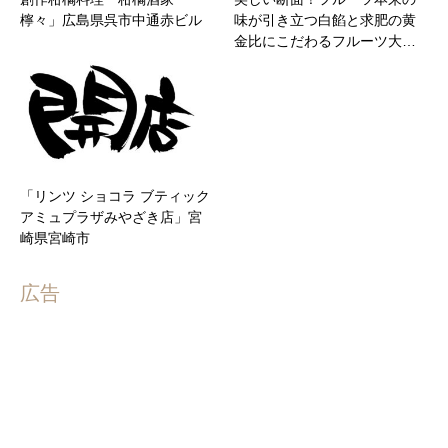
檸々」広島県呉市中通赤ビル
味が引き立つ白餡と求肥の⻩
金比にこだわるフルーツ大…
「リンツ ショコラ ブティック
アミュプラザみやざき店」宮
崎県宮崎市
広告