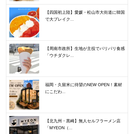
【四国初上陸】愛媛・松山市大街道に韓国
で大ブレイク...
【周南市政所】生地が主役でパリパリ食感
「ウチダクレ...
福岡・久留米に待望のNEW OPEN！素材
にこだわ...
【北九州・黒崎】無人セルフラーメン店
「MYEON（...