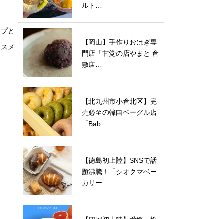
ルト…
ープと
【岡山】手作りおはぎ専
ススメ
門店「甘党の店やまと 倉
敷店…
【北九州市小倉北区】完
売必至の韓国ベーグル店
「Bab…
【徳島初上陸】SNSで話
題沸騰！「シオクマベー
カリー…