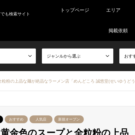
トップページ
エリア
何でも検索サイト
掲載依頼
ジャンルから選ぶ
おす
粒粉の上品な麺が絶品なラーメン店「めんどころ 誠悠堂(せいゆうどう
おすすめ
人気店
新規オープン
黄金色のスープと全粒粉の上品