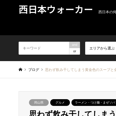
西日本ウォーカー
西日本の
and
エリアから選ぶ
or
ブログ
思わず飲み干してしまう黄金色のスープと全
岡山県
グルメ
ラーメン・つけ麺・まぜソバ
思わず飲み干してしまう