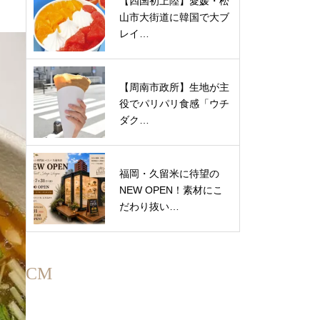
【四国初上陸】愛媛・松
山市大街道に韓国で大ブ
レイ…
【周南市政所】生地が主
役でパリパリ食感「ウチ
ダク…
福岡・久留米に待望の
NEW OPEN！素材にこ
だわり抜い…
CM