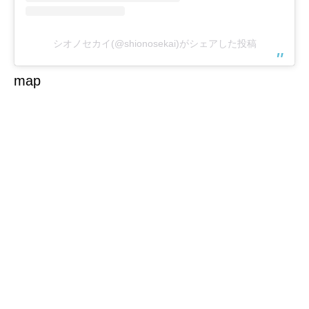
シオノセカイ(@shionosekai)がシェアした投稿
map