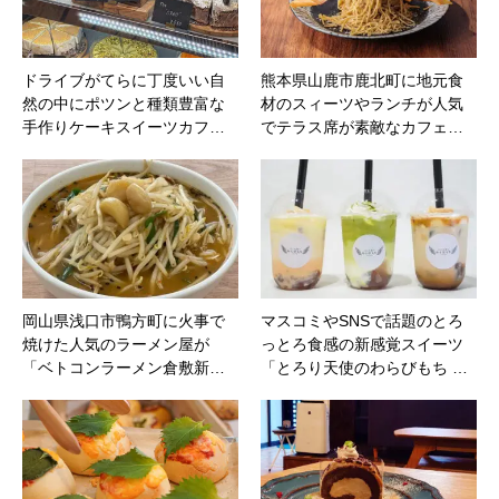
ドライブがてらに丁度いい自
熊本県山鹿市鹿北町に地元食
然の中にポツンと種類豊富な
材のスィーツやランチが人気
手作りケーキスイーツカフ…
でテラス席が素敵なカフェ…
岡山県浅口市鴨方町に火事で
マスコミやSNSで話題のとろ
焼けた人気のラーメン屋が
っとろ食感の新感覚スイーツ
「ベトコンラーメン倉敷新…
「とろり天使のわらびもち …