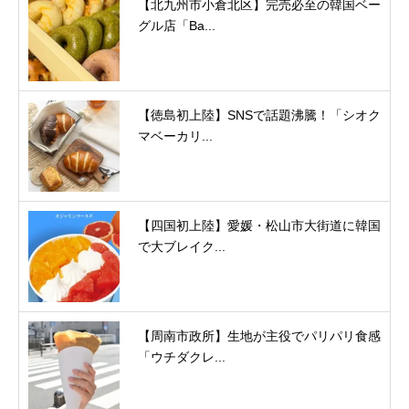
【北九州市小倉北区】完売必至の韓国ベー
グル店「Ba...
【徳島初上陸】SNSで話題沸騰！「シオク
マベーカリ...
【四国初上陸】愛媛・松山市大街道に韓国
で大ブレイク...
【周南市政所】生地が主役でパリパリ食感
「ウチダクレ...