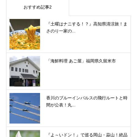
おすすめ記事2
『土曜はナニする！？』高知県清涼旅！ま
さのり一家の...
「海鮮料理 あご屋」福岡県久留米市
香川のブルーインパルスの飛行ルートと時
間が公表！丸...
『よ～いドン！』で巡る岡山・蒜山！絶品