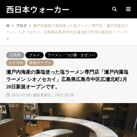
西日本ウォーカー
検索
ブログ
瀬戸内海産の藻塩使った塩ラーメン専門店「瀬戸内藻塩ラ
ーメン シオノセカイ」広島県広島市中区広瀬北町2月28日新規オープンで
す。
広島県
グルメ
ラーメン・つけ麺・まぜソバ
おすすめ
新規オープン
瀬戸内海産の藻塩使った塩ラーメン専門店「瀬戸内藻塩
ラーメン シオノセカイ」広島県広島市中区広瀬北町2月
28日新規オープンです。
2021.02.28 / 最終更新日：2021.02.28