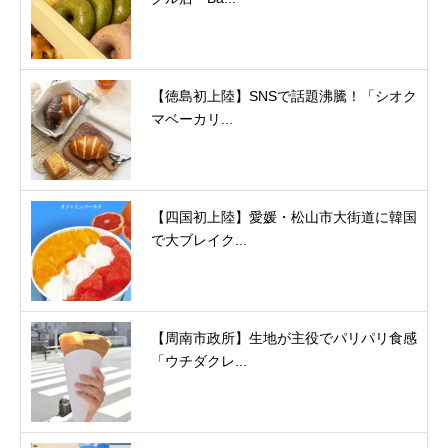
【徳島初上陸】SNSで話題沸騰！「シオク
マベーカリ...
【四国初上陸】愛媛・松山市大街道に韓国
で大ブレイク...
【周南市政所】生地が主役でパリパリ食感
「ウチダクレ...