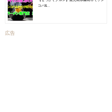
コバ&...
広告