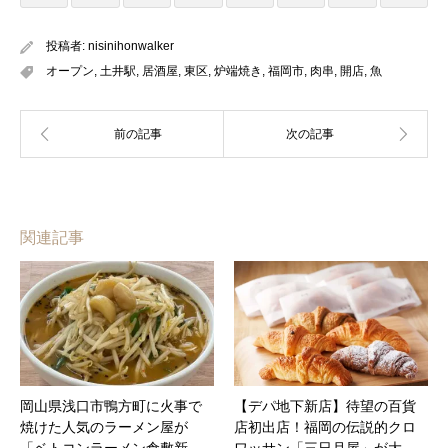
投稿者:
nisinihonwalker
オープン
,
土井駅
,
居酒屋
,
東区
,
炉端焼き
,
福岡市
,
肉串
,
開店
,
魚
関連記事
岡山県浅口市鴨方町に火事で
【デパ地下新店】待望の百貨
焼けた人気のラーメン屋が
店初出店！福岡の伝説的クロ
「ベトコンラーメン倉敷新…
ワッサン「三日月屋」が大…