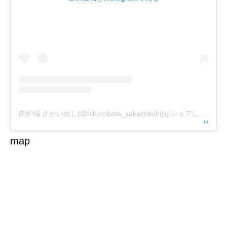
肉炉端 さかいめし(@nikurobata_sakaimeshi)がシェアした投稿
map