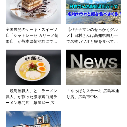
全国展開のケーキ・スイーツ
【バナナマンのせっかくグル
店「シャトレーゼ カリーノ菊
メ】日村さんは高知県四万十
陽店」が熊本県菊池郡にで…
で名物カツオと鰻を食べて…
「焼鳥屋職人」と「ラーメン
「やっぱりステーキ 広島本通
職人」が作った⁡⁡濃厚鶏白湯ラ
り店」広島市中区
ーメン専門店⁡「麺屋武一 広…