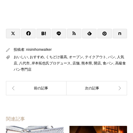
投稿者:
nisinihonwalker
おいしい
,
おすすめ
,
くちどけ最高
,
オープン
,
テイクアウト
,
パン
,
人気
店
,
八代市
,
岸本拓也氏プロデュース
,
店舗
,
熊本県
,
開店
,
食パン
,
高級食
パン専門店
関連記事