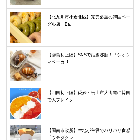
【北九州市小倉北区】完売必至の韓国ベー
グル店「Ba...
【徳島初上陸】SNSで話題沸騰！「シオク
マベーカリ...
【四国初上陸】愛媛・松山市大街道に韓国
で大ブレイク...
【周南市政所】生地が主役でパリパリ食感
「ウチダクレ...