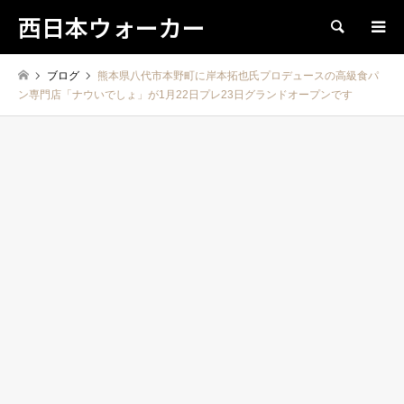
西日本ウォーカー
検索
ブログ
熊本県八代市本野町に岸本拓也氏プロデュースの高級食パ
ン専門店「ナウいでしょ」が1月22日プレ23日グランドオープンです