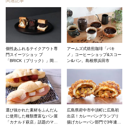
関連記事
個性あふれるテイクアウト専
アームズ式焙煎珈琲「パキ
門スイーツショッ プ
ノ」コーヒーショップ&スコー
「BRICK（ブリック）」岡…
ン&パン。島根県浜田市
選び抜かれた素材をふんだん
広島県府中市中須町に広島初
に使用した種類豊富なパン屋
出店！カレーパングランプリ
「カナルド萩店」話題のマ…
揚げカレーパン部門で3年連…