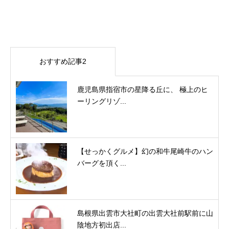
おすすめ記事2
鹿児島県指宿市の星降る丘に、 極上のヒ
ーリングリゾ...
【せっかくグルメ】幻の和牛尾崎牛のハン
バーグを頂く...
島根県出雲市大社町の出雲大社前駅前に山
陰地方初出店...