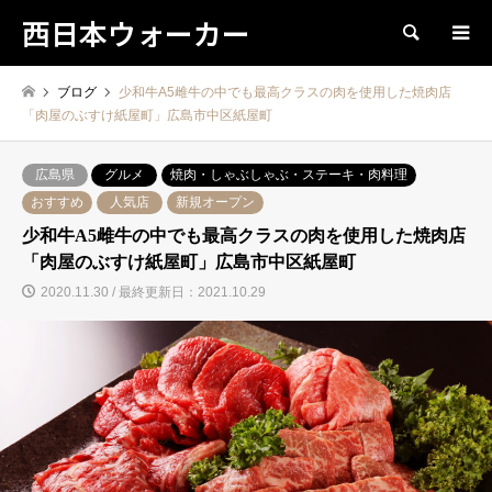
西日本ウォーカー
検索
ブログ
少和牛A5雌牛の中でも最高クラスの肉を使用した焼肉店
「肉屋のぶすけ紙屋町」広島市中区紙屋町
広島県
グルメ
焼肉・しゃぶしゃぶ・ステーキ・肉料理
おすすめ
人気店
新規オープン
少和牛A5雌牛の中でも最高クラスの肉を使用した焼肉店
「肉屋のぶすけ紙屋町」広島市中区紙屋町
2020.11.30 / 最終更新日：2021.10.29