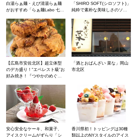
白湯らぁ麺・えび清湯らぁ麺
「SHIRO SOFT(シロソフト)」
がおすすめ「らぁ麺Labo 七…
純粋で素朴な美味しさのソ…
【広島市安佐北区】超立体型
「酒とおばんざい 菜な」岡山
のデカ盛り！“エベレスト級”お
市北区
好み焼き！『つやかのめぐ…
安心安全なケーキ、和菓子、
香川県初！トッピングは30種
アイスクリームがずらり「シ
類以上のNYスタイルのアイス