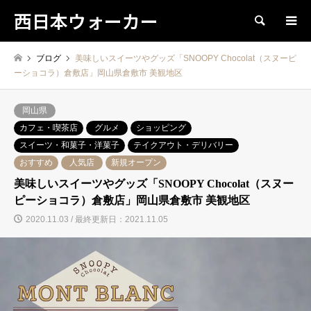
西日本ウォーカー
検索
ブログ
美味しいスイーツやグッズ「SNOOPY Chocolat（スヌーピ
ーショコラ）倉敷店」岡山県倉敷市 美観地区
岡山県
カフェ・喫茶店
グルメ
ショッピング
スイーツ・和菓子・洋菓子
テイクアウト・デリバリー
おすすめ
人気店
新規オープン
美味しいスイーツやグッズ「SNOOPY Chocolat（スヌー
ピーショコラ）倉敷店」岡山県倉敷市 美観地区
2020.11.03 / 最終更新日：2021.11.05