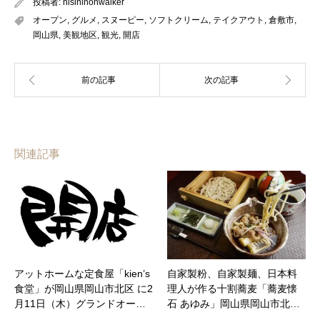
投稿者:
nisinihonwalker
オープン
,
グルメ
,
スヌーピー
,
ソフトクリーム
,
テイクアウト
,
倉敷市
,
岡山県
,
美観地区
,
観光
,
開店
関連記事
アットホームな定食屋「kien’s
自家製粉、自家製麺、日本料
食堂」が岡山県岡山市北区 に2
理人が作る十割蕎麦「蕎麦懐
月11日（木）グランドオー…
石 あゆみ」岡山県岡山市北…