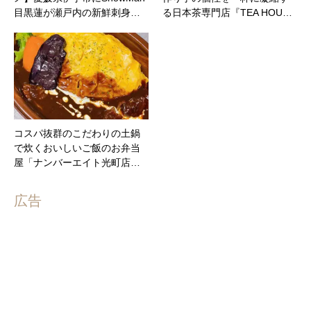
目黒蓮が瀬戸内の新鮮刺身…
る日本茶専門店『TEA HOU…
コスパ抜群のこだわりの土鍋
で炊くおいしいご飯のお弁当
屋「ナンバーエイト光町店…
広告