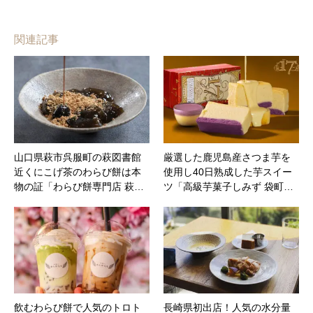
関連記事
山口県萩市呉服町の萩図書館
厳選した鹿児島産さつま芋を
近くにこげ茶のわらび餅は本
使用し40日熟成した芋スイー
物の証「わらび餅専門店 萩…
ツ「高級芋菓子しみず 袋町…
飲むわらび餅で人気のトロト
長崎県初出店！人気の水分量