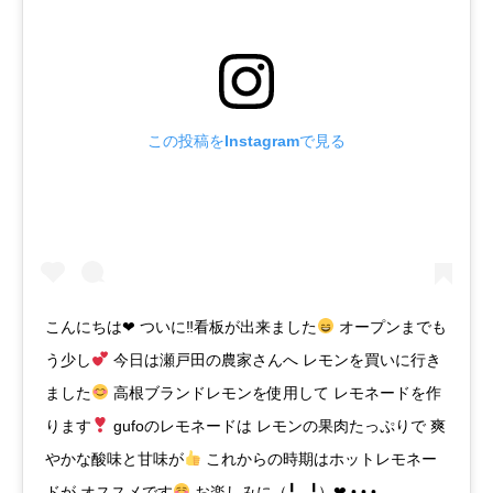
この投稿をInstagramで見る
こんにちは❤︎ ついに‼︎看板が出来ました
オープンまでも
う少し
今日は瀬戸田の農家さんへ レモンを買いに行き
ました
高根ブランドレモンを使用して レモネードを作
ります
gufoのレモネードは レモンの果肉たっぷりで 爽
やかな酸味と甘味が
これからの時期はホットレモネー
ドが オススメです
お楽しみに（╹◡╹）❤︎ • • •