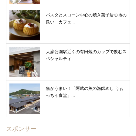
パスタとスコーン中心の焼き菓子居心地の
良い「カフェ...
大濠公園駅近くの有田焼のカップで飲むス
ペシャルティ...
魚がうまい！「阿武の魚の漁師めし うぉ
っちゃ食堂」...
スポンサー