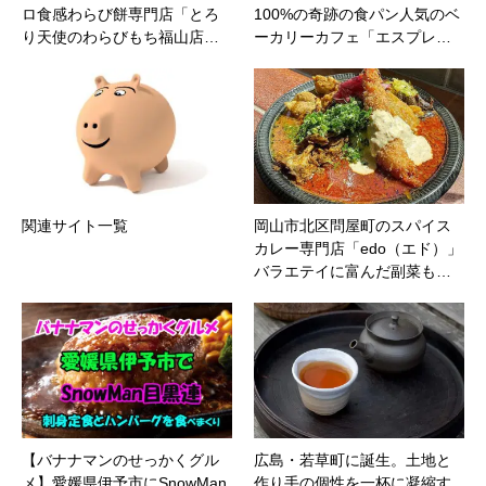
ロ食感わらび餅専門店「とろ
100%の奇跡の食パン人気のベ
り天使のわらびもち福山店…
ーカリーカフェ「エスプレ…
関連サイト一覧
岡山市北区問屋町のスパイス
カレー専門店「edo（エド）」
バラエテイに富んだ副菜も…
【バナナマンのせっかくグル
広島・若草町に誕生。土地と
メ】愛媛県伊予市にSnowMan
作り手の個性を一杯に凝縮す