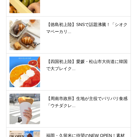
【徳島初上陸】SNSで話題沸騰！「シオク
マベーカリ...
【四国初上陸】愛媛・松山市大街道に韓国
で大ブレイク...
【周南市政所】生地が主役でパリパリ食感
「ウチダクレ...
福岡・久留米に待望のNEW OPEN！素材