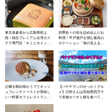
東京表参道から広島県初上
四季折々の旬を詰め込んだお
陸！純生プレミアム台湾カス
料理！平戸瀬戸を望む最高の
テラ専門店「キミとホイッ…
ロケーション「海の見える…
公園を眺め味わうブリオッシ
【バナナマンのせっかくグル
ュフレンチトーストが美味し
メ】日村さんは高知県四万十
い一軒家カフェレストラン…
で名物カツオと鰻を食べて…