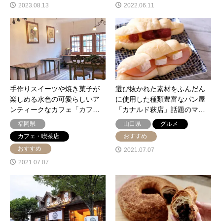
2023.08.13
2022.06.11
手作りスイーツや焼き菓子が
選び抜かれた素材をふんだん
楽しめる水色の可愛らしいア
に使用した種類豊富なパン屋
ンティークなカフェ「カフ…
「カナルド萩店」話題のマ…
福岡県
山口県
グルメ
カフェ・喫茶店
おすすめ
おすすめ
2021.07.07
2021.07.07