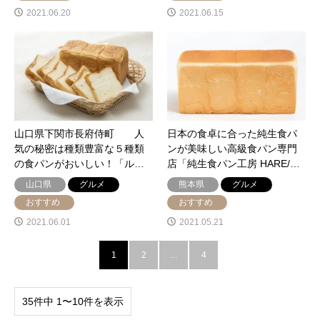
2021.06.20
2021.06.15
山口県下関市長府侍町 人
日本の食卓に合った純生食パ
気の秘密は種類豊富な５種類
ンが美味しい高級食パン専門
の食パンがおいしい！「ル…
店「純生食パン工房 HARE/…
山口県
グルメ
熊本県
グルメ
おすすめ
おすすめ
2021.06.01
2021.05.21
1
2
…
4
35件中 1〜10件を表示