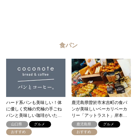
食パン
ハード系パンも美味しい！体
鹿児島県曽於市末吉町の食パ
に優しく究極の究極の手ごね
ンが美味しいベーカリベーカ
パンと美味しい珈琲がいた…
リー「アットラスト」岸本…
山口県
グルメ
鹿児島県
グルメ
おすすめ
おすすめ