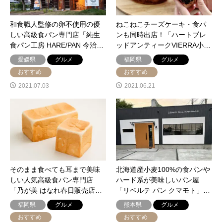
和食職人監修の卵不使用の優
ねこねこチーズケーキ・食パ
しい高級食パン専門店「純生
ンも同時出店！「ハートブレ
食パン工房 HARE/PAN 今治…
ッドアンティークVIERRA小…
愛媛県
グルメ
福岡県
グルメ
おすすめ
おすすめ
2021.07.03
2021.06.21
そのまま食べても耳まで美味
北海道産小麦100%の食パンや
しい人気高級食パン専門店
ハード系が美味しいパン屋
「乃が美 はなれ春日販売店…
「リベルテ パン クマモト」…
福岡県
グルメ
熊本県
グルメ
おすすめ
おすすめ