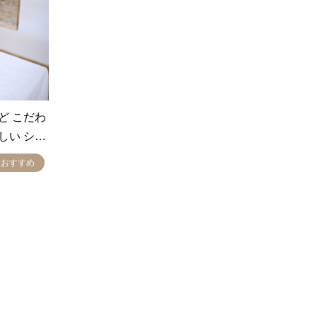
ど こだわ
しい シ…
おすすめ