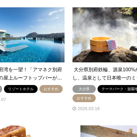
府湾を一望！「アマネク別府
大分県別府鉄輪、源泉100%
の屋上ルーフトップバーが…
し、温泉として日本唯一のミ
リゾートホテル
おすすめ
大分県
テーマパーク・遊園
おすすめ
.07
2025.03.18