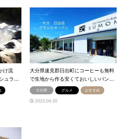
かけ流
大分県速見郡日出町にコーヒーも無料
シュラ…
で生地から作る安くておいしいパン…
地
大分県
グルメ
おすすめ
2023.04.20