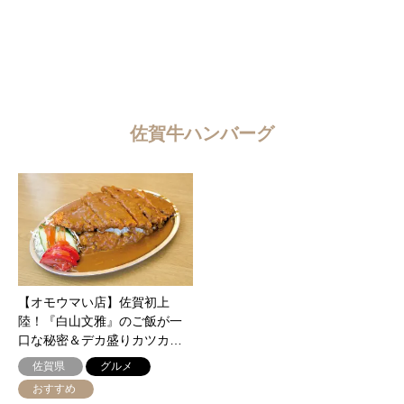
佐賀牛ハンバーグ
【オモウマい店】佐賀初上
陸！『白山文雅』のご飯が一
口な秘密＆デカ盛りカツカ…
佐賀県
グルメ
おすすめ