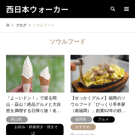
西日本ウォーカー
検索
ブログ
ソウルフード
ソウルフード
『よ～いドン！』で巡る岡
【せっかくグルメ】福岡のソ
山・蒜山！絶品グルメと大自
ウルフード「びっくり亭本家
然を満喫する日帰り旅！名…
（南福岡）」創業62年の鉄…
岡山県
福岡県
グルメ
お好み・鉄板焼き・焼きそ
おすすめ
ば