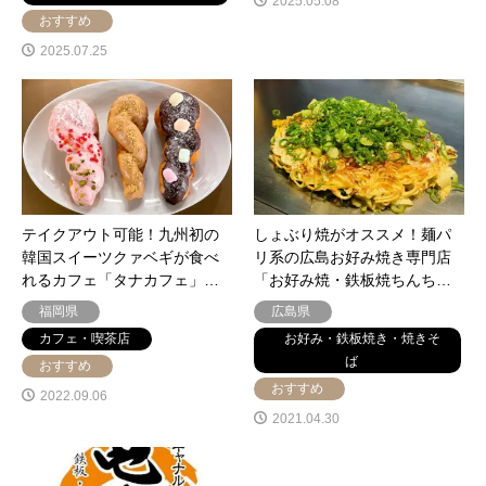
2025.05.08
おすすめ
2025.07.25
テイクアウト可能！九州初の
しょぶり焼がオススメ！麺パ
韓国スイーツクァベギが食べ
リ系の広島お好み焼き専門店
れるカフェ「タナカフェ」…
「お好み焼・鉄板焼ちんち…
福岡県
広島県
カフェ・喫茶店
お好み・鉄板焼き・焼きそ
ば
おすすめ
おすすめ
2022.09.06
2021.04.30