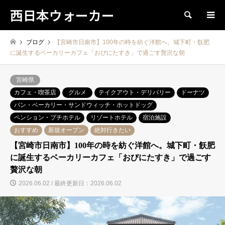
西日本ウォーカー
検索
ブログ
【宮崎市日南市】100年の時を紡ぐ洋館へ。城下町・飫肥
に誕生するベーカリーカフェ「おびにたすき」で過ごす贅沢な朝
宮崎県
カフェ・喫茶店
グルメ
テイクアウト・デリバリー
ドーナツ
パン・ベーカリー・サンドウィッチ・ホットドッグ
ペンション・プチホテル
リゾートホテル
宿泊施設
おすすめ
新規オープン
絶対行きたい
【宮崎市日南市】100年の時を紡ぐ洋館へ。城下町・飫肥
に誕生するベーカリーカフェ「おびにたすき」で過ごす
贅沢な朝
2026.06.02 / 最終更新日：2026.06.02