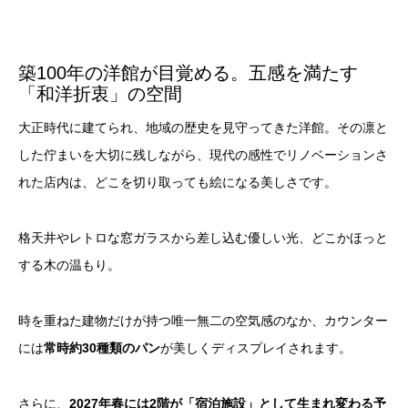
築100年の洋館が目覚める。五感を満たす
「和洋折衷」の空間
大正時代に建てられ、地域の歴史を見守ってきた洋館。その凛と
した佇まいを大切に残しながら、現代の感性でリノベーションさ
れた店内は、どこを切り取っても絵になる美しさです。
格天井やレトロな窓ガラスから差し込む優しい光、どこかほっと
する木の温もり。
時を重ねた建物だけが持つ唯一無二の空気感のなか、カウンター
には
常時約30種類のパン
が美しくディスプレイされます。
さらに、
2027年春には2階が「宿泊施設」として生まれ変わる予