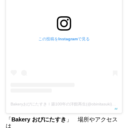
この投稿をInstagramで見る
Bakeryおびにたすきｌ築100年の洋館再生(@obinitasuki)がシェアした投稿
「
Bakery おびにたすき
」 場所やアクセス
は