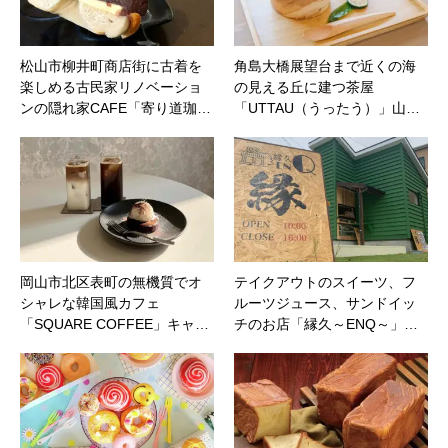
松山市柳井町商店街に古着を
角島大橋展望台まで近くの海
楽しめる古民家リノベーショ
の見える丘に建つ茶屋
ンの隠れ家CAFE「寄り道珈…
「UTTAU（うったう）」山…
岡山市北区表町の無機質でオ
テイクアウトのスイーツ、フ
シャレな韓国風カフェ
ルーツジュース、サンドイッ
「SQUARE COFFEE」キャ…
チのお店「縁久～ENQ～」…