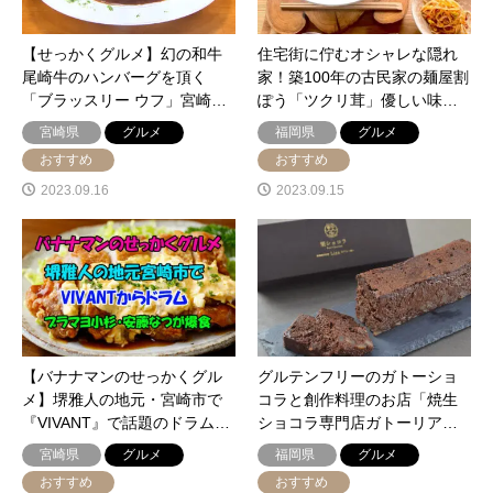
【せっかくグルメ】幻の和牛
住宅街に佇むオシャレな隠れ
尾崎牛のハンバーグを頂く
家！築100年の古民家の麺屋割
「ブラッスリー ウフ」宮崎…
ぽう「ツクリ茸」優しい味…
宮崎県
グルメ
福岡県
グルメ
おすすめ
おすすめ
2023.09.16
2023.09.15
【バナナマンのせっかくグル
グルテンフリーのガトーショ
メ】堺雅人の地元・宮崎市で
コラと創作料理のお店「焼生
『VIVANT』で話題のドラム…
ショコラ専門店ガトーリア…
宮崎県
グルメ
福岡県
グルメ
おすすめ
おすすめ