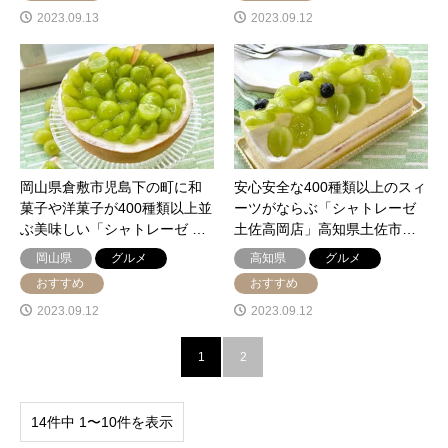
2023.09.13
2023.09.12
岡山県倉敷市児島下の町に和
安心安全な400種類以上のスィ
菓子や洋菓子が400種類以上並
ーツがならぶ「シャトレーゼ
ぶ美味しい「シャトレーゼ …
土佐高岡店」高知県土佐市…
岡山県
グルメ
高知県
グルメ
おすすめ
おすすめ
2023.09.12
2023.09.12
1
2
14件中 1〜10件を表示