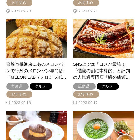
おすすめ
おすすめ
2023.09.28
2023.09.26
宮崎市橘通東にあのメロンパ
SNS上では「コスパ最強！」
ンで行列のメロンパン専門店
「値段の割に本格的」と評判
「MELON.LAB（メロンラボ…
の人気鰻専門店「鰻の成瀬…
宮崎県
グルメ
広島県
グルメ
おすすめ
おすすめ
2023.09.18
2023.09.17