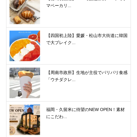
マベーカリ...
【四国初上陸】愛媛・松山市大街道に韓国
で大ブレイク...
【周南市政所】生地が主役でパリパリ食感
「ウチダクレ...
福岡・久留米に待望のNEW OPEN！素材
にこだわ...