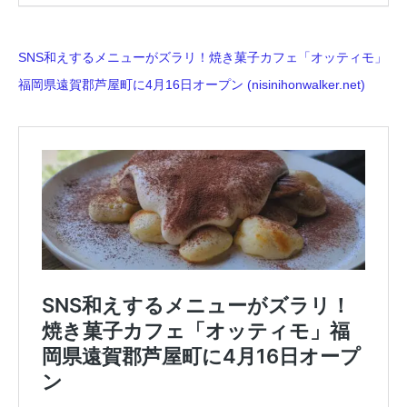
SNS和えするメニューがズラリ！焼き菓子カフェ「オッティモ」
福岡県遠賀郡芦屋町に4月16日オープン (nisinihonwalker.net)