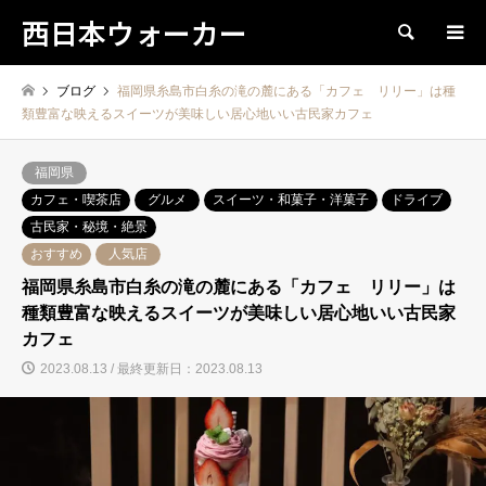
西日本ウォーカー
検索
ブログ
福岡県糸島市白糸の滝の麓にある「カフェ リリー」は種
類豊富な映えるスイーツが美味しい居心地いい古民家カフェ
福岡県
カフェ・喫茶店
グルメ
スイーツ・和菓子・洋菓子
ドライブ
古民家・秘境・絶景
おすすめ
人気店
福岡県糸島市白糸の滝の麓にある「カフェ リリー」は
種類豊富な映えるスイーツが美味しい居心地いい古民家
カフェ
2023.08.13 / 最終更新日：2023.08.13