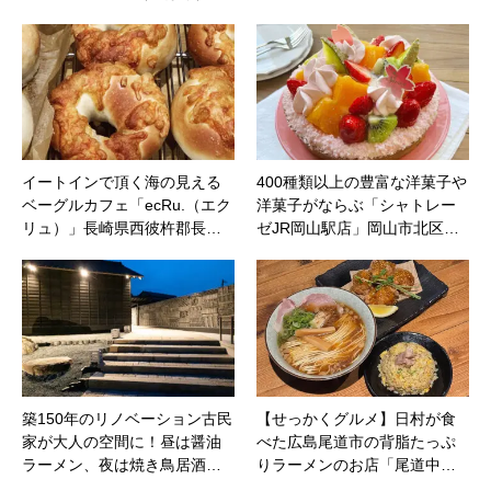
イートインで頂く海の見える
400種類以上の豊富な洋菓子や
ベーグルカフェ「ecRu.（エク
洋菓子がならぶ「シャトレー
リュ）」長崎県西彼杵郡長…
ゼJR岡山駅店」岡山市北区…
築150年のリノベーション古民
【せっかくグルメ】日村が食
家が大人の空間に！昼は醤油
べた広島尾道市の背脂たっぷ
ラーメン、夜は焼き鳥居酒…
りラーメンのお店「尾道中…