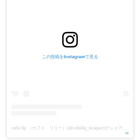
この投稿をInstagramで見る
café lily （カフェ リリー）(@cafelily_itoaguri)がシェアした投稿