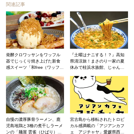
関連記事
発酵クロワッサンをワッフル
『土曜はナニする！？』高知
器でじっくり焼き上げた新食
県清涼旅！まさのり一家の夏
感スイーツ「和free（ワッフ…
休みで桂浜水族館、じゃん…
自慢の濃厚豚骨ラーメン、鹿
宮古島から移転されたトロピ
児島地鶏と3種の煮干しラーメ
カル感満載の「アジアンカフ
ンの「麺屋 雲雀（ひばり）…
ェ アジチャヤ」愛媛県西…