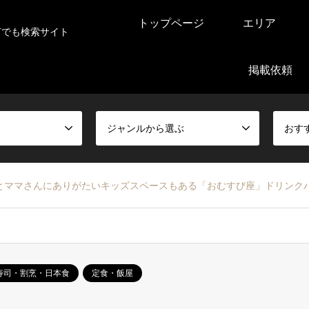
トップページ
エリア
何でも検索サイト
掲載依頼
ジャンルから選ぶ
おす
とママさんにありがたいキッズスペースもある「おむすび座」ドリンク
寿司・割烹・日本食
定食・飯屋