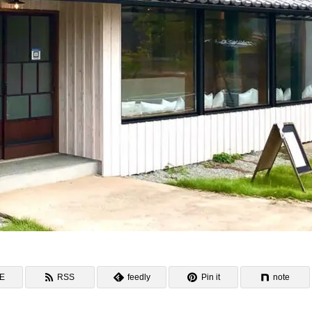
NE
RSS
feedly
Pin it
note