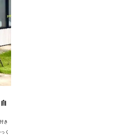
り自
付き
ゆっく