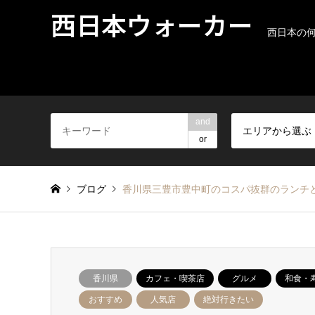
西日本ウォーカー
西日本の
and
エリアから選ぶ
or
ブログ
香川県三豊市豊中町のコスパ抜群のランチ
香川県
カフェ・喫茶店
グルメ
和食・
おすすめ
人気店
絶対行きたい