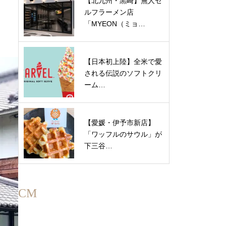
【北九州・黒崎】無人セ
ルフラーメン店
「MYEON（ミョ…
【日本初上陸】全米で愛
される伝説のソフトクリ
ーム…
【愛媛・伊予市新店】
「ワッフルのサウル」が
下三谷…
CM