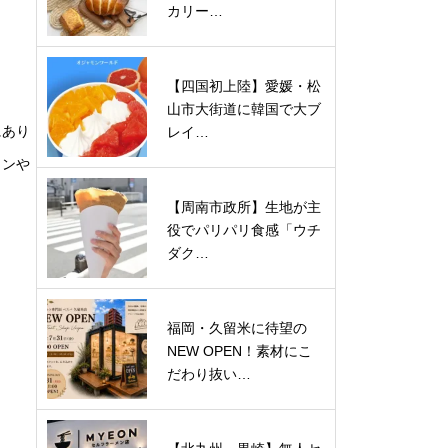
カリー…
【四国初上陸】愛媛・松
山市大街道に韓国で大ブ
にあり
レイ…
ョンや
【周南市政所】生地が主
役でパリパリ食感「ウチ
ダク…
福岡・久留米に待望の
NEW OPEN！素材にこ
だわり抜い…