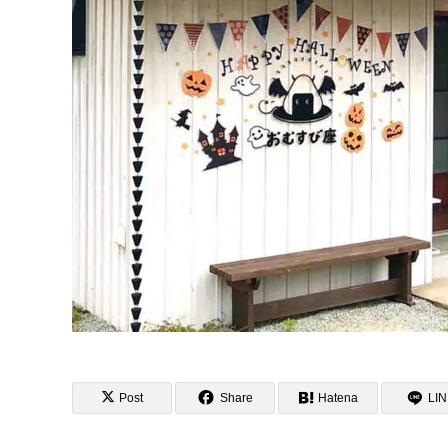
Post
Share
Hatena
LI