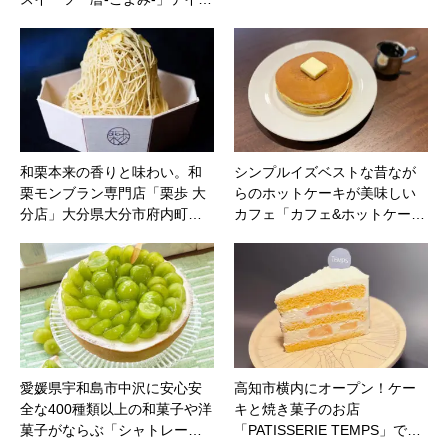
和栗本来の香りと味わい。和
シンプルイズベストな昔なが
栗モンブラン専門店「栗歩 大
らのホットケーキが美味しい
分店」大分県大分市府内町…
カフェ「カフェ&ホットケー…
愛媛県宇和島市中沢に安心安
高知市横内にオープン！ケー
全な400種類以上の和菓子や洋
キと焼き菓子のお店
菓子がならぶ「シャトレー…
「PATISSERIE TEMPS」で…