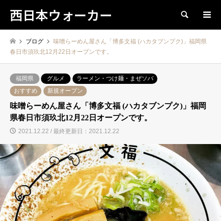
西日本ウォーカー
検索
ブログ
味噌らーめん屋さん「博多文福 (ハカタブンプク)」福岡県
春日市須玖北12月22日オープンです。
福岡県
グルメ
ラーメン・つけ麺・まぜソバ
おすすめ
新規オープン
味噌らーめん屋さん「博多文福 (ハカタブンプク)」福岡
県春日市須玖北12月22日オープンです。
2021.12.22 / 最終更新日：2021.12.22