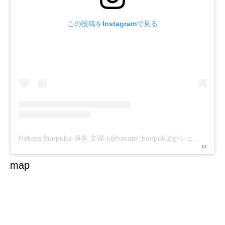
この投稿をInstagramで見る
Hakata Bunpuku-博多 文福-(@hakata_bunpuku)がシェアした投稿
map