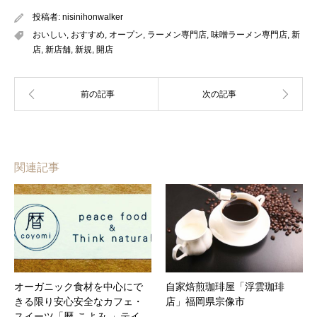
投稿者:
nisinihonwalker
おいしい
,
おすすめ
,
オープン
,
ラーメン専門店
,
味噌ラーメン専門店
,
新
店
,
新店舗
,
新規
,
開店
関連記事
オーガニック食材を中心にで
自家焙煎珈琲屋「浮雲珈琲
きる限り安心安全なカフェ・
店」福岡県宗像市
スイーツ「暦-こよみ-」テイ…