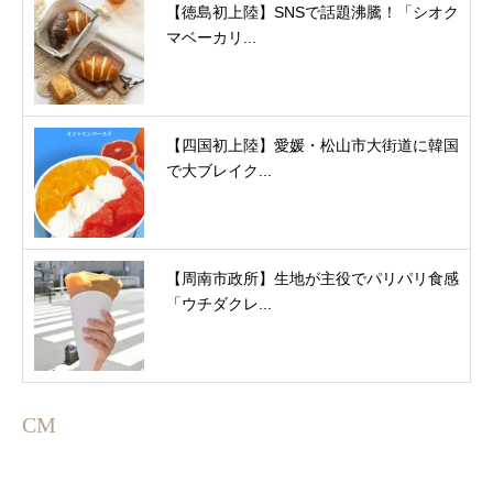
【徳島初上陸】SNSで話題沸騰！「シオク
マベーカリ...
【四国初上陸】愛媛・松山市大街道に韓国
で大ブレイク...
【周南市政所】生地が主役でパリパリ食感
「ウチダクレ...
CM