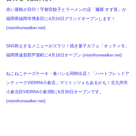
赤い屋根が目印！宇都宮餃子とラーメンの店「麺屋 すず喜」が
福岡県福岡市博多区に4月24日グランドオープンします！
(nisinihonwalker.net)
SNS和えするメニューがズラリ！焼き菓子カフェ「オッティモ」
福岡県遠賀郡芦屋町に4月16日オープン (nisinihonwalker.net)
ねこねこチーズケーキ・食パンも同時出店！「ハートブレッドア
ンティークVIERRA小倉店」マリトッツォもあるかも！北九州市
小倉北区VIERRA小倉3階に6月30日オープンです。
(nisinihonwalker.net)