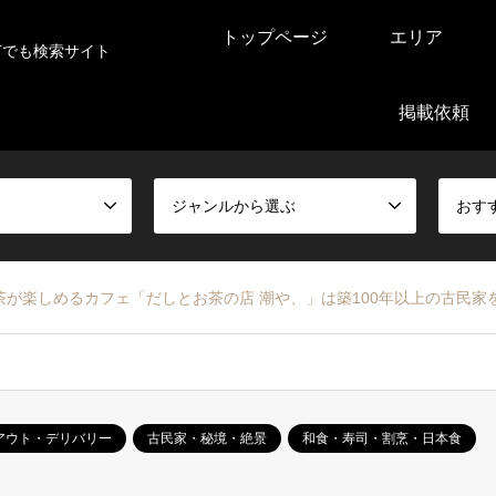
トップページ
エリア
何でも検索サイト
掲載依頼
ジャンルから選ぶ
おす
るカフェ「だしとお茶の店 潮や、」は築100年以上の古民家をリノベーションしたお
アウト・デリバリー
古民家・秘境・絶景
和食・寿司・割烹・日本食