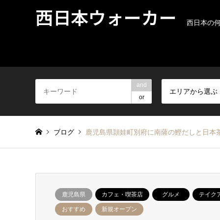
西日本ウォーカー
西日本の
and
エリアから選ぶ
or
ブログ
鹿児島県頴娃町別府に南薩の鰹だしと日本茶が楽しめ
鹿児島県
カフェ・喫茶店
グルメ
テイク
おすすめ
新規オープン