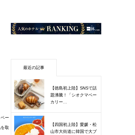
最近の記事
【徳島初上陸】SNSで話
題沸騰！「シオクマベー
カリー…
ノベー
【四国初上陸】愛媛・松
品を取
山市大街道に韓国で大ブ