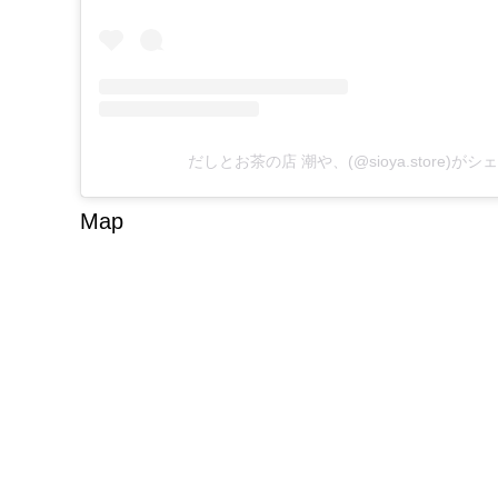
だしとお茶の店 潮や、(@sioya.store)が
Map