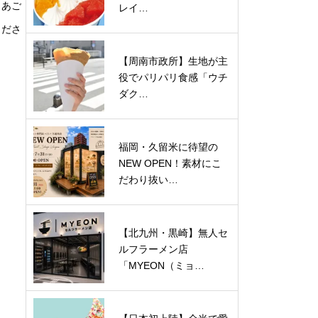
きあご
レイ…
くださ
【周南市政所】生地が主
役でパリパリ食感「ウチ
ダク…
福岡・久留米に待望の
NEW OPEN！素材にこ
だわり抜い…
【北九州・黒崎】無人セ
ルフラーメン店
「MYEON（ミョ…