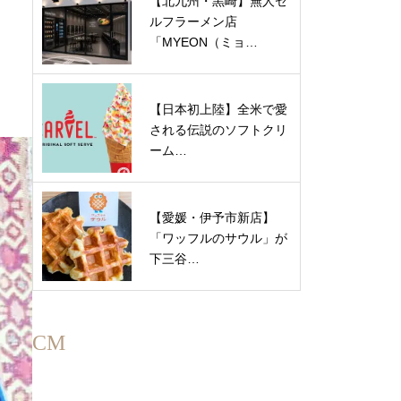
【北九州・黒崎】無人セ
ルフラーメン店
「MYEON（ミョ…
【日本初上陸】全米で愛
される伝説のソフトクリ
ーム…
【愛媛・伊予市新店】
「ワッフルのサウル」が
下三谷…
CM