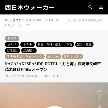
西日本ウォーカー
検索
ブログ
NAGASAKI SEASIDE HOTEL「月と海」長崎県長崎市茂木
町12月10日オープン
長崎県
グルメ
ホテル
和食・寿司・割烹・日本食
定食・飯屋
宿泊施設
居酒屋・
GoTo対象店・キャンペーン
おすすめ
新規オープン
NAGASAKI SEASIDE HOTEL「月と海」長崎県長崎市
茂木町12月10日オープン
2020.12.09 / 最終更新日：2021.01.11