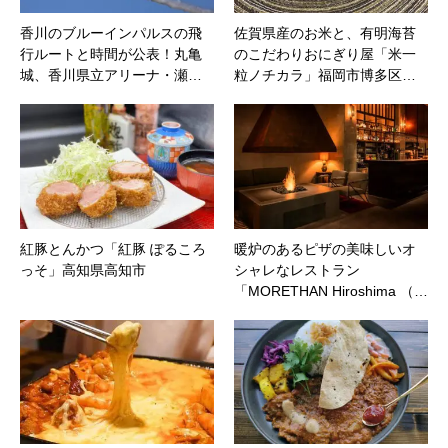
香川のブルーインパルスの飛
佐賀県産のお米と、有明海苔
行ルートと時間が公表！丸亀
のこだわりおにぎり屋「米一
城、香川県立アリーナ・瀬…
粒ノチカラ」福岡市博多区…
紅豚とんかつ「紅豚 ぽるころ
暖炉のあるピザの美味しいオ
っそ」高知県高知市
シャレなレストラン
「MORETHAN Hiroshima （…