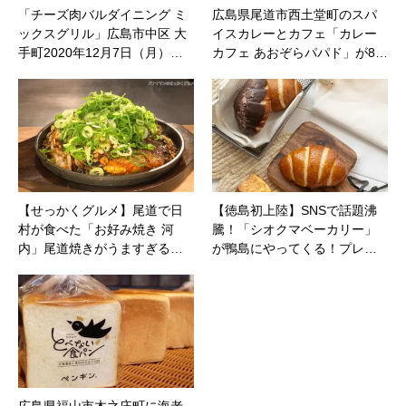
「チーズ肉バルダイニング ミ
広島県尾道市西土堂町のスパ
ックスグリル」広島市中区 大
イスカレーとカフェ「カレー
手町2020年12月7日（月）…
カフェ あおぞらパパド」が8…
【せっかくグルメ】尾道で日
【徳島初上陸】SNSで話題沸
村が食べた「お好み焼き 河
騰！「シオクマベーカリー」
内」尾道焼きがうますぎる…
が鴨島にやってくる！プレ…
広島県福山市木之庄町に海老