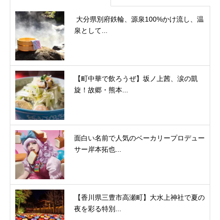
大分県別府鉄輪、源泉100%かけ流し、温
泉として...
【町中華で飲ろうぜ】坂ノ上茜、涙の凱
旋！故郷・熊本...
面白い名前で人気のベーカリープロデュー
サー岸本拓也...
【香川県三豊市高瀬町】大水上神社で夏の
夜を彩る特別...