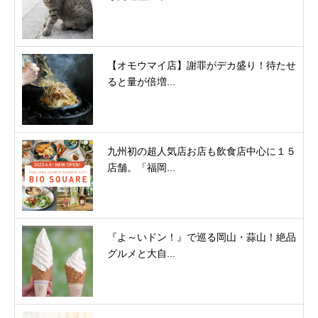
【オモウマイ店】謝罪がデカ盛り！待たせ
ると量が倍増...
九州初の超人気店お店も飲食店中心に１５
店舗。「福岡...
『よ～いドン！』で巡る岡山・蒜山！絶品
グルメと大自...