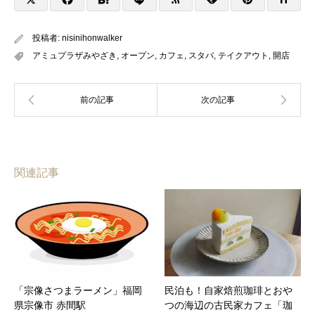
投稿者:
nisinihonwalker
アミュプラザみやざき
,
オープン
,
カフェ
,
スタバ
,
テイクアウト
,
開店
関連記事
「宗像さつまラーメン」福岡
民泊も！自家焙煎珈琲とおや
県宗像市 赤間駅
つの海辺の古民家カフェ「珈