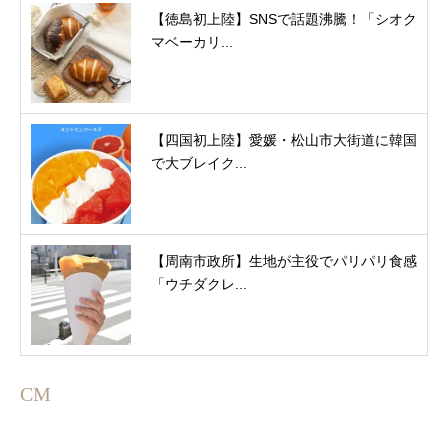
【徳島初上陸】SNSで話題沸騰！「シオク
マベーカリ...
【四国初上陸】愛媛・松山市大街道に韓国
で大ブレイク...
【周南市政所】生地が主役でパリパリ食感
「ウチダクレ...
CM