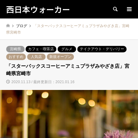
西日本ウォーカー
検索
ブログ
「スターバックスコーヒーアミュプラザみやざき店」宮崎
県宮崎市
宮崎県
カフェ・喫茶店
グルメ
テイクアウト・デリバリー
おすすめ
人気店
新規オープン
「スターバックスコーヒーアミュプラザみやざき店」宮
崎県宮崎市
2020.11.13 / 最終更新日：2021.01.16