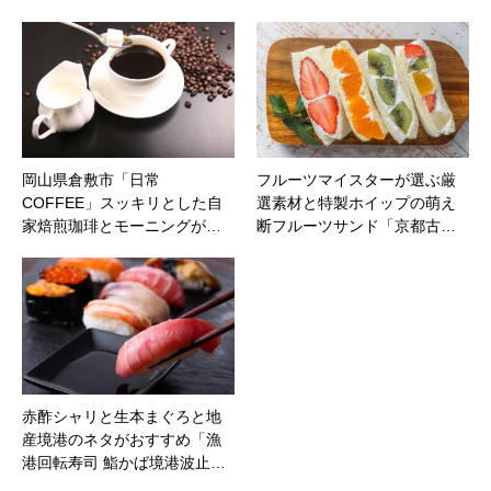
岡山県倉敷市「日常
フルーツマイスターが選ぶ厳
COFFEE」スッキリとした自
選素材と特製ホイップの萌え
家焙煎珈琲とモーニングが…
断フルーツサンド「京都古…
赤酢シャリと生本まぐろと地
産境港のネタがおすすめ「漁
港回転寿司 鮨かば境港波止…