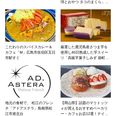
琲とおやつ タコのまくら」…
こだわりのスパイスカレー＆
厳選した鹿児島産さつま芋を
カフェ「M」広島市佐伯区五日
使用し40日熟成した芋スイー
市駅すぐ
ツ「高級芋菓子しみず 袋町…
地元の食材で、 松江のフレン
【岡山県】話題のマリトッツ
チ「アドアステラ」島根県松
ォが買えるおすすめベーカリ
江市淞北台
ー・カフェお店12選！テイ…