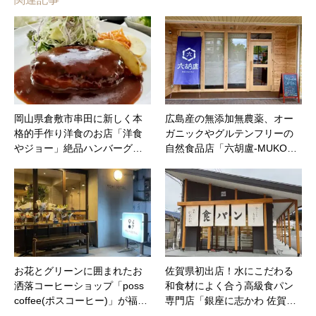
岡山県倉敷市串田に新しく本
広島産の無添加無農薬、オー
格的手作り洋食のお店「洋食
ガニックやグルテンフリーの
やジョー」絶品ハンバーグ…
自然食品店「六胡盧-MUKO…
お花とグリーンに囲まれたお
佐賀県初出店！水にこだわる
洒落コーヒーショップ「poss
和食材によく合う高級食パン
coffee(ポスコーヒー)」が福…
専門店「銀座に志かわ 佐賀…