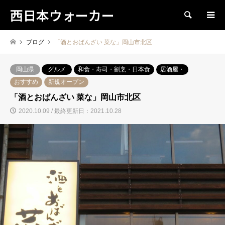
西日本ウォーカー
検索
ブログ
「酒とおばんざい 菜な」岡山市北区
岡山県
グルメ
和食・寿司・割烹・日本食
居酒屋・
おすすめ
新規オープン
「酒とおばんざい 菜な」岡山市北区
2020.10.09 / 最終更新日：2021.10.28